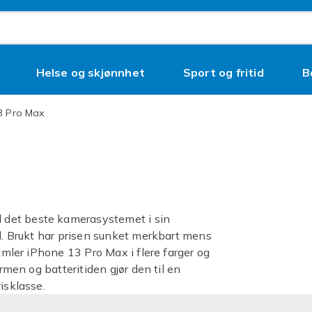
Helse og skjønnhet
Sport og fritid
B
3 Pro Max
 det beste kamerasystemet i sin
ll. Brukt har prisen sunket merkbart mens
samler iPhone 13 Pro Max i flere farger og
ermen og batteritiden gjør den til en
isklasse.