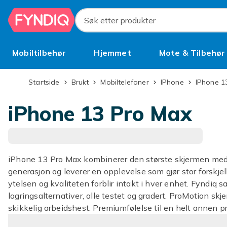
Hopp til hovedinnhold
Søk etter produkter
Mobiltilbehør
Hjemmet
Mote & Tilbehør
Brukt
Startside
Brukt
Mobiltelefoner
iPhone
iPhone 1
iPhone 13 Pro Max
iPhone 13 Pro Max kombinerer den største skjermen med
generasjon og leverer en opplevelse som gjør stor forskje
ytelsen og kvaliteten forblir intakt i hver enhet. Fyndiq 
lagringsalternativer, alle testet og gradert. ProMotion skj
skikkelig arbeidshest. Premiumfølelse til en helt annen pr