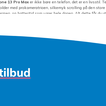
hone 13 Pro Max
er ikke bare en telefon, det er en livsstil. 
 bilder med prokameratrioen, silkemyk scrolling på den store
jermen, og batteritid som varer hele dagen. Alt dette får du 
ppen en ny modell ofte kommer med. Å
kjøpe iPhone 13 Pro
mart og miljøvennlig valg, hvor du får premiumfunksjoner til 
g sum.
urer på
iPhone 13 Pro Max pris
, og vi kan forsikre deg om a
er gir fantastisk verdi for pengene. Hver
brukt iPhone
gjen
er for å sikre at den fungerer som den skal, så du kan surfe,
 i sjelen. Dette er din sjanse til å eie en av Apples mest
 modeller og samtidig være snill mot både kontoen din og p
e mer når du kan få det du ønsker, for mindre?
tilbud
r du på? Dykk ned i vårt utvalg av
brukt iPhone 13 Pro Ma
venn. Et smart kjøp er bare noen klikk unna!