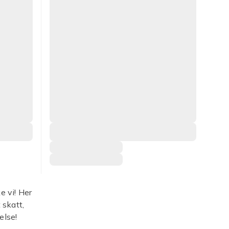
 vi! Her
 skatt,
else!