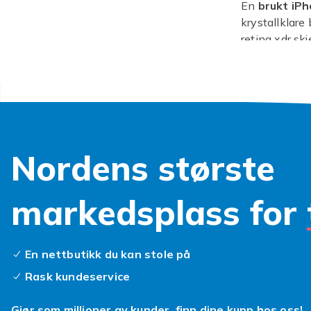
En
brukt iP
krystallklare
retina xdr sk
stive prisla
brukt er et s
overkommeli
Vi vet at du l
brukte modell
grundige test
Nordens største
snappe med ro
ettertraktede
Hvorfor betal
markedsplass for
Så, hva vente
din nye beste
En nettbutikk du kan stole på
Rask kundeservice
Gjør som millioner av kunder, finn dine kupp hos oss!