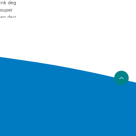
Tenk deg
 super
uten den
 Max
en mer
t våre
nomgår
 game og
laneten.
x
og finn