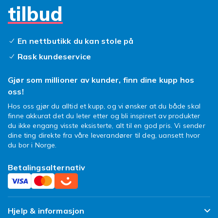
tilbud
Ønsker du å vise din støtte til en annen
fotballklubb? Vi har massevis av fanutstyr
som passer til supportere fra forskjellige
En nettbutikk du kan stole på
fotballag som Juventus, Arsenal og Inter! Hvis
Rask kundeservice
du har spørsmål om bestillingen din eller
ønsker å klage på kjøpet ditt, kan du kontakte
Gjør som millioner av kunder, finn dine kupp hos
Fyndiqs kundeservice, så hjelper vi deg med
oss!
saken din.
Hos oss gjør du alltid et kupp, og vi ønsker at du både skal
Mengder med FC Barcelona-ting
finne akkurat det du leter etter og bli inspirert av produkter
du ikke engang visste eksisterte, alt til en god pris. Vi sender
Ønsker du at hele verden skal se din støtte til
dine ting direkte fra våre leverandører til deg, uansett hvor
FC Barcelona? Da kan det være lurt å kjøpe en
du bor i Norge.
haug med kule supporterting! Hva med et
Betalingsalternativ
barsett med ølglass, bordbrikker og et
håndkle? Eller kanskje du synes det høres
bedre ut med en stor plakat av FC Barcelonas
Suarez eller til og med Messi? Her hos Fyndiq
Hjelp & informasjon
finner du FC Barcelona-ting i form av smykker,