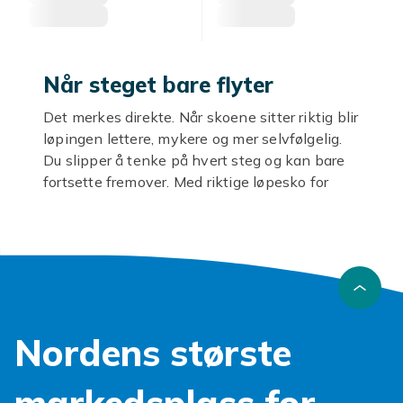
Når steget bare flyter
Det merkes direkte. Når skoene sitter riktig blir
løpingen lettere, mykere og mer selvfølgelig.
Du slipper å tenke på hvert steg og kan bare
fortsette fremover. Med riktige løpesko for
damer blir runden ikke noe du må gjøre. Den
blir noe du vil gjøre igjen.
Løpesko for asfalt, sti og dine
egne runder
Alle løper ulikt og det skal skoene også gjøre.
Nordens største
Her er løpesko for damer tilpasset ulike
underlag og behov. Dempede modeller for
asfalt som tar hånd om støt. Trailsko med grep