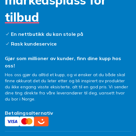
markedsplass for
for skog og grus. Lette alternativer for tempo
og trening. Det handler om å finne det som
tilbud
passer din stil.
Komfort som holder hele
En nettbutikk du kan stole på
veien
Rask kundeservice
En god løpesko skal føles riktig fra start til
Gjør som millioner av kunder, finn dine kupp hos
siste kilometeret. Pustende materialer holder
oss!
føttene kjølige. Demping reduserer
belastningen. Passformen gjør at skoen sitter
Hos oss gjør du alltid et kupp, og vi ønsker at du både skal
der den skal uten å forstyrre. Med løpesko for
finne akkurat det du leter etter og bli inspirert av produkter
du ikke engang visste eksisterte, alt til en god pris. Vi sender
damer som føles riktig blir det enklere å snøre
dine ting direkte fra våre leverandører til deg, uansett hvor
dem på igjen.
du bor i Norge.
For ditt nivå og ditt tempo
Betalingsalternativ
Enten du er nybegynner eller allerede har
mange runder bak deg finnes det løpesko for
damer som passer. Kanskje vil du komme i