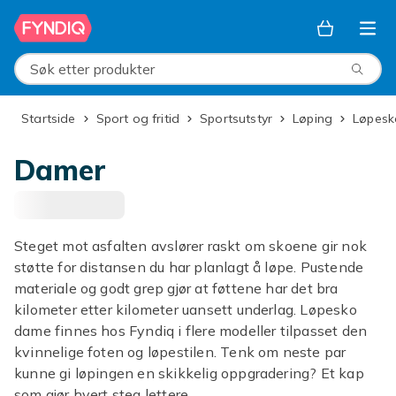
Hopp til hovedinnhold
Søk etter produkter
Startside
Sport og fritid
Sportsutstyr
Løping
Løpes
Damer
Steget mot asfalten avslører raskt om skoene gir nok
støtte for distansen du har planlagt å løpe. Pustende
materiale og godt grep gjør at føttene har det bra
kilometer etter kilometer uansett underlag. Løpesko
dame finnes hos Fyndiq i flere modeller tilpasset den
kvinnelige foten og løpestilen. Tenk om neste par
kunne gi løpingen en skikkelig oppgradering? Et kap
som gjør hvert steg lettere.