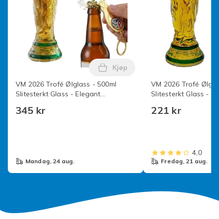
Kjøp
Legg VM 2026 Trofé Ølglass - 
VM 2026 Trofé Ølglass - 500ml
VM 2026 Trofé Ølglas
Slitesterkt Glass - Elegant
Slitesterkt Glass - E
Fotballgave til Menn, Pappa,
Fotballgave til Menn
345 kr
221 kr
Farsdag, Bursdag & Kampdag -
Farsdag, Bursdag 
Perfekt for Hverdags[HK]
4,0
mandag, 24 aug.
fredag, 21 aug.