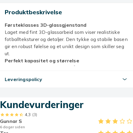
Produktbeskrivelse
Førsteklasses 3D-glassgjenstand
Laget med fint 3D-glassarbeid som viser realistiske
fotballteksturer og detaljer. Den tykke og stabile basen
gir en robust følelse og et unikt design som skiller seg
ut.
Perfekt kapasitet og størrelse
Volum 500 ml, høyde 19,5 cm, åpningsdiameter 8,5 cm.
Veldig egnet for å drikke øl eller andre drikker og gir en
Leveringspolicy
behagelig brukeropplevelse.
VM-troféform
Designet er inspirert av Herkulespokalen og har som
Kundevurderinger
mål å skape et perfekt utseende som VM-trofé. Det er
samtidig et attraktivt samleobjekt.
4,3
(3)
Perfekt gavevalg
Gunnar S
Veldig egnet for fester, fotballkamper og lignende
6 dager siden
anledninger. En utmerket gave til fotballfans og en