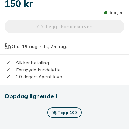
150 kr
På lager
Legg i handlekurven
Legg VM 2026 Trofé Ølglass 
On., 19 aug. - ti., 25 aug.
Sikker betaling
Fornøyde kundeløfte
30 dagers åpent kjøp
Oppdag lignende i
🚀 Topp 100