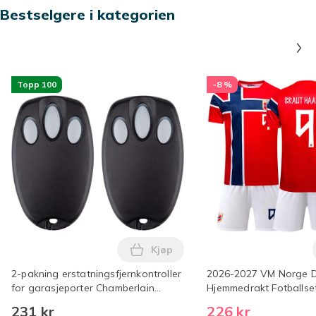
Bestselgere i kategorien
Topp 100
-8 %
Kjøp
Legg 2-pakning erstatningsfjernk
2-pakning erstatningsfjernkontroller
2026-2027 VM Norge D
for garasjeporter Chamberlain
Hjemmedrakt Fotballse
Liftmaster Motorlift 94335E | 84335E
og Barn ingen nummer
231 kr
226 kr
| ML700 | ML500 | ML850 | Merlin
130cm) Nr.9 Haaland N