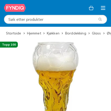
Hopp til hovedinnhold
Søk etter produkter
Startside
Hjemmet
Kjøkken
Borddekking
Glass
Ø
Topp 100