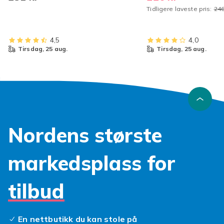
Tidligere laveste pris:
246
22
4,5
4,0
tirsdag, 25 aug.
tirsdag, 25 aug.
Nordens største
markedsplass for
tilbud
En nettbutikk du kan stole på