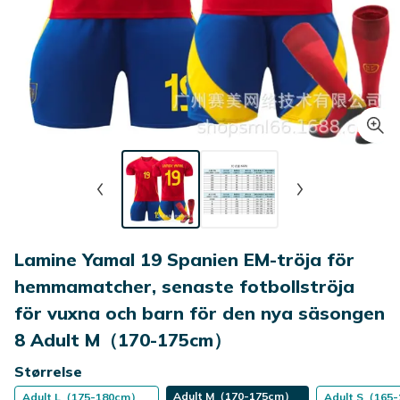
Lamine Yamal 19 Spanien EM-tröja för
hemmamatcher, senaste fotbollströja
för vuxna och barn för den nya säsongen
8 Adult M（170-175cm）
Størrelse
Adult M（170-175cm）
Adult L（175-180cm）
Adult S（165