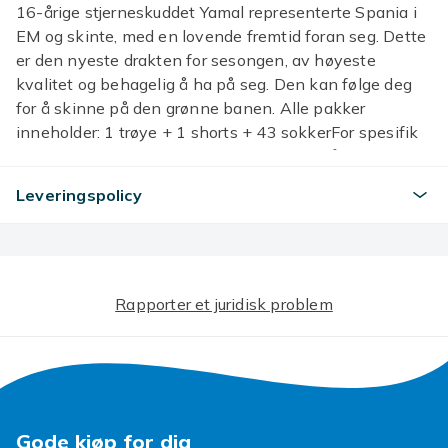
16-årige stjerneskuddet Yamal representerte Spania i
EM og skinte, med en lovende fremtid foran seg. Dette
er den nyeste drakten for sesongen, av høyeste
kvalitet og behagelig å ha på seg. Den kan følge deg
for å skinne på den grønne banen. Alle pakker
inneholder: 1 trøye + 1 shorts + 43 sokkerFor spesifik
størrelsestabell kan du se hovedbildene på denne
sidenArtikler sendes innen 1 arbeidsdag etter at
Leveringspolicy
betalingen er mottatt.Ta gjerne kontakt med oss Takk
for samarbeidet, og vi vil gjøre deg fornøyd.OBS:
Sammenlign størrelsesdetaljene med dine før du kjøper
Størrelsestabell: Tillat 1-3 cm forskjell på grunn av
manuell måling, takk (Alle mål i cm og merk at 1 cm =
Rapporter et juridisk problem
0,39 tommer)
Størrelse
Adult M（170-175cm）
Artikkel nr.
Gode kjøp for dig
770a079a-f61c-4a76-b315-943886b31bd5