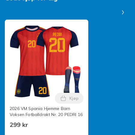
Pa
Produktsikkerhetsinformasjon
Kjøp
Legg 2026 VM Spania Hjemme B
2026 VM Spania Hjemme Barn
Voksen Fotballdrakt Nr. 20 PEDRI 16
299 kr