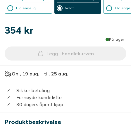
Tilgjengelig
Valgt
Tilgjenge
354 kr
På lager
Legg i handlekurven
Legg Lamine Yamal 19 Span
On., 19 aug. - ti., 25 aug.
Sikker betaling
Fornøyde kundeløfte
30 dagers åpent kjøp
Produktbeskrivelse