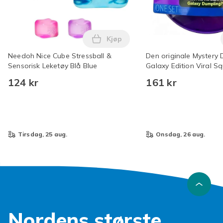
Kjøp
Legg Needoh Nice Cube Stressbal
Needoh Nice Cube Stressball &
Den originale Mystery 
Sensorisk Leketøy Blå Blue
Galaxy Edition Viral Sq
Enhjørning Okse - Tilfe
124 kr
161 kr
tirsdag, 25 aug.
onsdag, 26 aug.
Nordens største