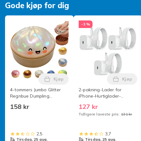
Gode kjøp for dig
-3 %
Kjøp
Kjøp
Legg 4-tommers Jumbo Glitter Regnbue
Legg 2-
4-tommers Jumbo Glitter
2-pakning-Lader for
Regnbue Dumpling
iPhone-Hurtiglader-
Stressavlastende Sensorisk
Adapter + kabel 20W Hvit
158 kr
127 kr
Leketøy med Dampboks,
One Size iPhone 2-pakning
Tidligere laveste pris:
131 kr
Sakte-stigende
iPhone （NT） 2-pakning
Dekompresjonsdumplings
iPhone 2-pakning iPhone
for Voksne og Barn pearl
2-pack iPhone
color
2,5
3,7
tirsdag, 25 aug.
tirsdag, 25 aug.