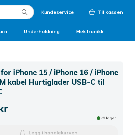
Kundeservice
Til kassen
arn
Underholdning
Elektronikk
Kampanjer
for iPhone 15 / iPhone 16 / iPhone
M kabel Hurtiglader USB-C til
C
kr
På lager
Legg i handlekurven