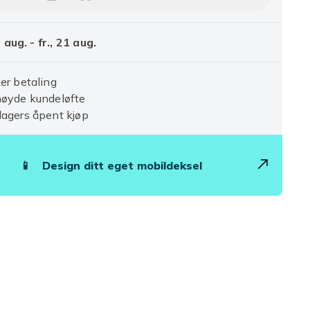
Legg Lader for iPhone 15 / iPhone 1
8 aug. - fr., 21 aug.
er betaling
nøyde kundeløfte
agers åpent kjøp
📱
Design ditt eget mobildeksel