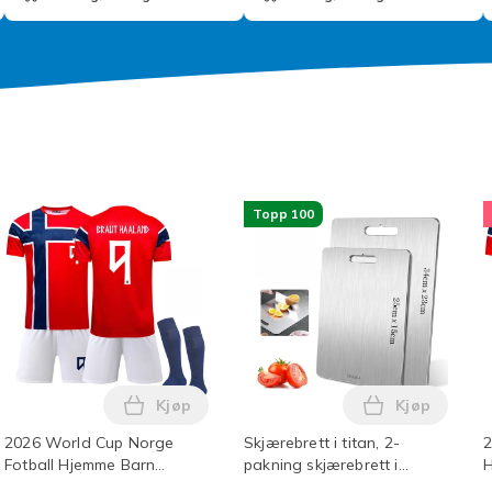
Topp 100
Kjøp
Kjøp
imate bilripefjerner med Nano Sparkle-klut for alle bilriper i 
World Cup 2026 Klistremerkesamling Offisielt FIFA World Cup K
Legg 2026 World Cup Norge Fotball Hjemme
Legg Skjæreb
2026 World Cup Norge
Skjærebrett i titan, 2-
2
Fotball Hjemme Barn
pakning skjærebrett i
H
Skjorte+shorts+sokker
rustfritt stål, dobbeltsidig
f