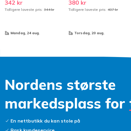
342 kr
380 kr
Sparkle-klut for alle bilriper
Klistremerkealbum - 50 stk
Tidligere laveste pris:
344 kr
Tidligere laveste pris:
407 kr
[Bokssett] x50-pakning
Panini 50
mandag, 24 aug.
torsdag, 20 aug.
Nordens største
markedsplass for
En nettbutikk du kan stole på
Rask kundeservice