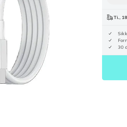
Ti., 1
Sikk
For
30 d