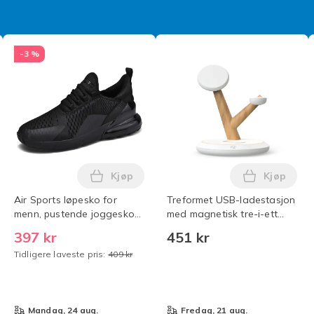
-3 %
Kjøp
Kjøp
 Dumpling Stressavlastende Sensorisk Leketøy med Dampboks,
pakning-Lader for iPhone-Hurtiglader-Adapter + kabel 20W Hv
Legg Air Sports løpesko for menn, pust
Legg Tref
Air Sports løpesko for
Treformet USB-ladestasjon
menn, pustende joggesko
med magnetisk tre-i-ett
Max 270 Svart Black 42
trådløs lading - Hvit og Tre
397 kr
451 kr
PK
Tidligere laveste pris:
409 kr
mandag, 24 aug.
fredag, 21 aug.