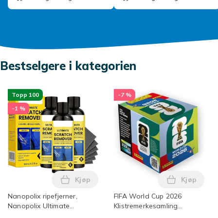
Bestselgere i kategorien
Topp 100
-7 %
-1 %
Kjøp
Kjøp
Legg Nanopolix ripefjerner, Nanopolix Ult
Legg FIFA 
Nanopolix ripefjerner,
FIFA World Cup 2026
Nanopolix Ultimate
Klistremerkesamling
bilripefjerner med Nano
Offisielt FIFA World Cup