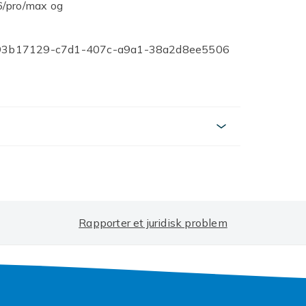
6/pro/max og
93b17129-c7d1-407c-a9a1-38a2d8ee5506
Rapporter et juridisk problem