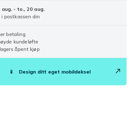
4 aug. - to., 20 aug.
 i postkassen din
er betaling
nøyde kundeløfte
agers åpent kjøp
📱
Design ditt eget mobildeksel