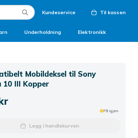
Kundeservice
Til kassen
arn
Underholdning
Elektronikk
Kampanjer
ibelt Mobildeksel til Sony
 10 III Kopper
kr
Få igjen
Legg i handlekurven
Legg Kompatibelt Mobildeksel til So