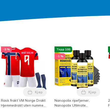
-9 %
Topp 100
-1 %
Kjøp
Kjøp
orisk Leketøy Blå Blue i handlekurven
ebrett i titan, 2-pakning skjærebrett i rustfritt stål, dobbelts
Legg Rask frakt VM Norge Drakt Hjemmedr
Legg Nanopol
Rask frakt VM Norge Drakt
Nanopolix ripefjerner,
2
Hjemmedrakt uten nummer
Nanopolix Ultimate
F