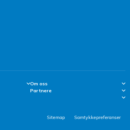
Om oss
Partnere
Om Fyndiq
Partner Help Center
l
Klimaarbeid
Regler & kvalitet
Jobbe hos Fyndiq
Sitemap
Samtykkepreferanser
Bevissthet om jobbsvindel