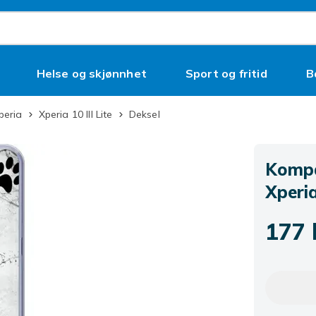
Helse og skjønnhet
Sport og fritid
B
peria
Xperia 10 III Lite
Deksel
Kompat
Xperia
177 