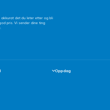
 akkurat det du leter etter og bli
 god pris. Vi sender dine ting
.
l
Oppdag
de-løfte
Design dine egne klær
elser
Design ditt eget mobildekse
cy
iPhone 16 Tilbehør
 Brukt
Topp 100 kupp