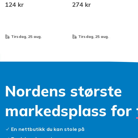
Leketøy Blå Blue
rustfritt stål, dobbeltsidig
124 kr
274 kr
kvalitetsbrett
tirsdag, 25 aug.
tirsdag, 25 aug.
Nordens største
markedsplass for
En nettbutikk du kan stole på