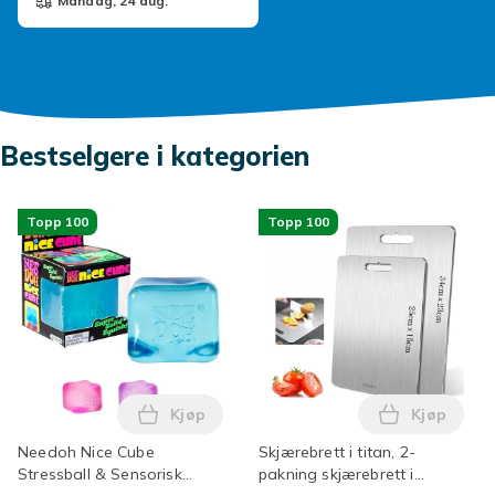
mandag, 24 aug.
Bestselgere i kategorien
Topp 100
Topp 100
Kjøp
Kjøp
Legg Needoh Nice Cube Stressball & Sens
Legg Skjær
Needoh Nice Cube
Skjærebrett i titan, 2-
Stressball & Sensorisk
pakning skjærebrett i