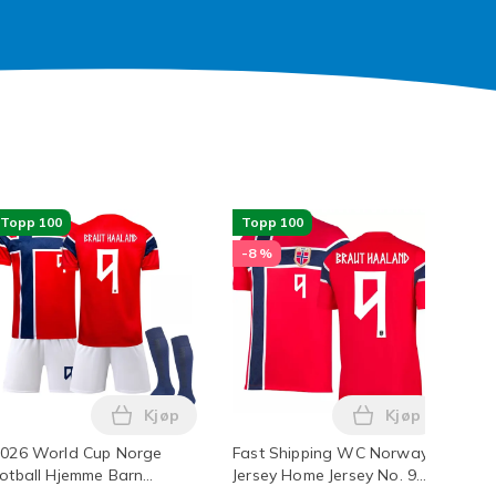
Topp 100
Topp 100
T
-8 %
Kjøp
Kjøp
idig kvalitetsbrett i handlekurven
akt uten nummer Barn 28(150-160cm) Nr.9 Haaland Nr.9 Haala
ix ripefjerner, Nanopolix Ultimate bilripefjerner med Nano Spar
Legg 2026 World Cup Norge Fotball Hjemme 
Legg Fast Shi
026 World Cup Norge
Fast Shipping WC Norway
Tit
otball Hjemme Barn
Jersey Home Jersey No. 9
Ho