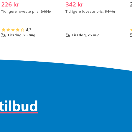
Barn 28(150-160cm) Nr.9
bilripefjerner med Nano
S
226 kr
342 kr
Haaland Nr.9 Haaland 28
Sparkle-klut for alle bilriper
(
Tidligere laveste pris:
249 kr
Tidligere laveste pris:
344 kr
4,3
tirsdag, 25 aug.
tirsdag, 25 aug.
tilbud