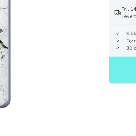
Fr., 1
Levert
Sikk
For
30 d