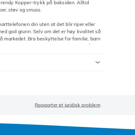
 trendy Kopper-trykk på baksiden. Alltid
er, støv og smuss.
arttelefonen din uten at det blir riper eller
med god grunn. Selv om det er høy kvalitet så
 på markedet. Bra beskyttelse for familie, barn
t Kopper-design som er utviklet av oss på
øtter trådløs lading.
nen din fra riper og slitasje på beste måte.
 volumknapper og hjørner, noe som gir
ta och skydda din telefon från repor och
m er både luksuriøs og elegant
Rapporter et juridisk problem
 også utstyrt med romslige tilkoblingsporter.
gang til alle viktige funksjoner. Enkel