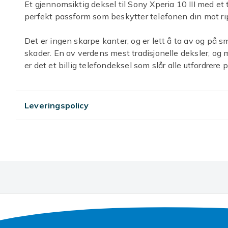
Et gjennomsiktig deksel til Sony Xperia 10 III med et
perfekt passform som beskytter telefonen din mot rip
Det er ingen skarpe kanter, og er lett å ta av og på sm
skader. En av verdens mest tradisjonelle deksler, og 
er det et billig telefondeksel som slår alle utfordrere
og venner. Passer til Sony Xperia 10 III. Nøye utvalg
stedet, og er kvalitetssikret.
Leveringspolicy
-Mobildekselet er designet for Sony Xperia 10 III og st
-Mobildekselet er laget for å dekke og beskytte telefo
Dekselet former seg etter hele mobiltelefonen, også
telefonen din full beskyttelse. utformat för att omslu
slitage på bästa sätt.
-Vårt Kopper-deksel har en lett fargekombinasjon so
-Dekslene våre fungerer med trådløs lading, og det er
-Perfekt passform for Sony Xperia 10 III med enkel til
installering, festes på telefonen på noen sekunder.