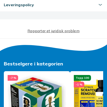
Leveringspolicy
Størrelse: 15*5,5*7cm
Merk: Bilde 1 viser fargen på produktet som selges! ! ! ! !
! !
Rapporter et juridisk problem
Artikkel nr.
d8a3aba5-c76e-4eca-91fa-b4c325ed5ffb
Produktsikkerhetsinformasjon
Bestselgere i kategorien
-7 %
Topp 100
-1 %