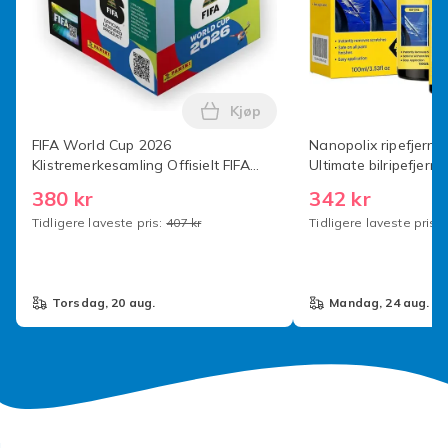
Kjøp
Legg FIFA World Cup 2026 Klis
FIFA World Cup 2026
Nanopolix ripefjerne
Klistremerkesamling Offisielt FIFA
Ultimate bilripefjer
World Cup Klistremerkealbum - 50
Sparkle-klut for alle b
380 kr
342 kr
stk [Bokssett] x50-pakning Panini 50
Tidligere laveste pris:
407 kr
Tidligere laveste pris:
torsdag, 20 aug.
mandag, 24 aug.