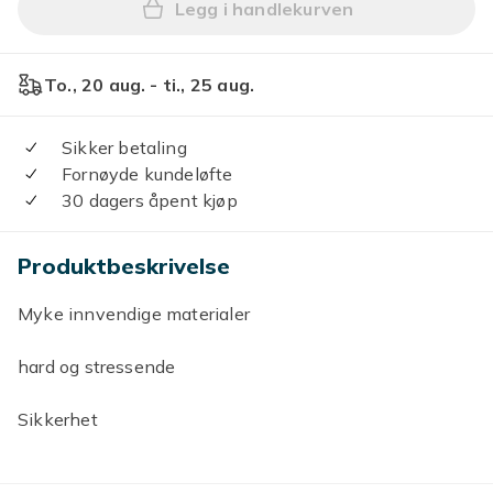
Legg i handlekurven
Legg Fiolett farge, 15 * 5,5
To., 20 aug. - ti., 25 aug.
Sikker betaling
Fornøyde kundeløfte
30 dagers åpent kjøp
Produktbeskrivelse
Myke innvendige materialer
hard og stressende
Sikkerhet
motedesign