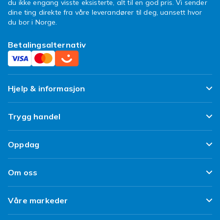
du ikke engang visste eksisterte, alt til en god pris. Vi sender
dine ting direkte fra våre leverandører til deg, uansett hvor
du bor i Norge.
Betalingsalternativ
Hjelp & informasjon
Ofte stilte spørsmål
Trygg handel
Spor pakken min
Fornøyd kunde-løfte
Oppdag
Angre & returner her
Kundeanmeldelser
Design dine egne klær
Leverering
Om oss
Vilkår & Policy
Design ditt eget mobildeksel
Betaling
Om Fyndiq
Refurbished/ Brukt
Våre markeder
iPhone 16 Tilbehør
Kundeservice
Klimaarbeid
Tilbakekallinger