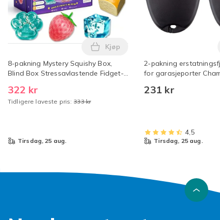
Kjøp
Legg 8-pakning Mystery Squishy 
8-pakning Mystery Squishy Box,
2-pakning erstatningsfj
Blind Box Stressavlastende Fidget-
for garasjeporter Cham
leker, Sensorisk pakke Kreativ
Liftmaster Motorlift 94
322 kr
231 kr
festgave, Sakte stigende Squishy
| ML700 | ML500 | ML850
Tidligere laveste pris:
333 kr
4,5
tirsdag, 25 aug.
tirsdag, 25 aug.