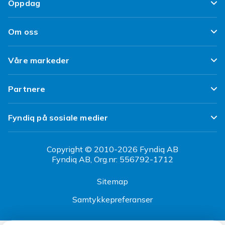
Oppdag
Angre & returner her
Kundeanmeldelser
Design dine egne klær
Leverering
Om oss
Vilkår & Policy
Design ditt eget mobildeksel
Betaling
Om Fyndiq
Refurbished/ Brukt
Våre markeder
iPhone 16 Tilbehør
Kundeservice
Klimaarbeid
Tilbakekallinger
Fyndiq Finland
Topp 100 kupp
Partnere
Jobbe hos Fyndiq
Fyndiq Danmark
Partner Help Center
Bevissthet om jobbsvindel
Fyndiq på sosiale medier
Fyndiq Sverige
Regler & kvalitet
Tilgjengelighet
CDON Norge
Copyright © 2010-2026 Fyndiq AB
Fyndiq AB, Org.nr: 556792-1712
CDON Sverige
Sitemap
CDON Danmark
Samtykkepreferanser
CDON Finland