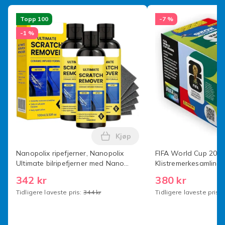
Beskyttende hardplast som reduserer risikoen for
Topp 100
-7 %
riper og støt
-1 %
Presist utformede åpninger for knapper, porter og
kamera
Tynn og lett konstruksjon som bevarer telefonens
smidighet
Unikt motiv utviklet spesielt for produktet
Vekt, gram
26
Kjøp
Artikkel nr.
Legg Nanopolix ripefjerner, Na
5d901cb3-6602-4241-a9c7-fb8a9afc6fd7
Nanopolix ripefjerner, Nanopolix
FIFA World Cup 202
Ultimate bilripefjerner med Nano
Klistremerkesamling O
Produktsikkerhetsinformasjon
Sparkle-klut for alle bilriper
World Cup Klistreme
342 kr
380 kr
stk [Bokssett] x50-p
Tidligere laveste pris:
344 kr
Tidligere laveste pris: