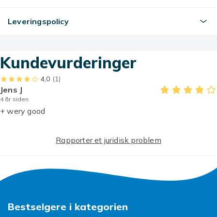
telefonen og gi et behagelig grep uten å gjøre mobilen
klumpete.
Leveringspolicy
Dekselet er laget av slitesterk hardplast og er helt
tilpasset telefonens form. Knapper, porter og
Kundevurderinger
kamerahull er nøyaktig utskåret for full funksjonalitet.
Den lette konstruksjonen beskytter effektivt mot riper
4,0
(1)
og smuss, samtidig som telefonen beholder sin smidige
Jens J
følelse.
4 år siden
+ wery good
Spesifikasjoner:
Type: Mobildeksel / Telefondeksel
Rapporter et juridisk problem
Motiv: Kunstmønster (Eksklusivt trykk utviklet av
oss)
Passer: Samsung Galaxy S10
Materiale: Slitesterk hardplast
Egenskaper: Tynt design, nøyaktig passform,
beskytter mot støt og smuss
Bestselgere i kategorien