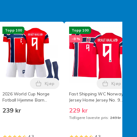
Topp 100
Topp 100
-8 %
Kjøp
Kjøp
kurven
lekurven
drakt uten nummer Barn 28(150-160cm) Nr.9 Haaland Nr.9 Haa
olix ripefjerner, Nanopolix Ultimate bilripefjerner med Nano Sp
Legg 2026 World Cup Norge Fotball Hjemm
Legg Fast 
2026 World Cup Norge
Fast Shipping WC Norway
Fotball Hjemme Barn
Jersey Home Jersey No. 9
Skjorte+shorts+sokker
Haaland Nr.9 Haaland M
239 kr
229 kr
(Nr.9 Haaland Trykt) 22
Tidligere laveste pris:
249 kr
4,3
4,3