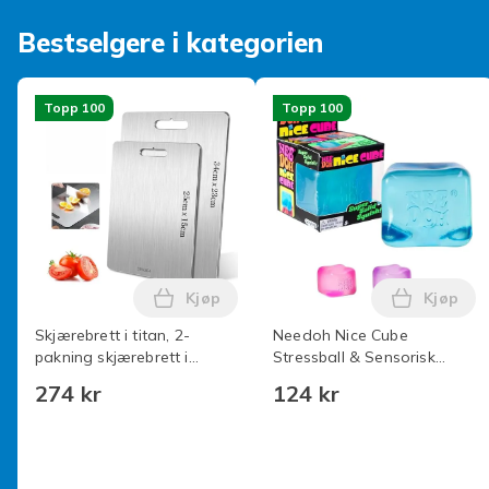
Bestselgere i kategorien
Topp 100
Topp 100
Kjøp
Kjøp
Legg Skjærebrett i titan, 2-pakning skj
Legg Nee
Skjærebrett i titan, 2-
Needoh Nice Cube
pakning skjærebrett i
Stressball & Sensorisk
rustfritt stål, dobbeltsidig
Leketøy Blå Blue
274 kr
124 kr
kvalitetsbrett