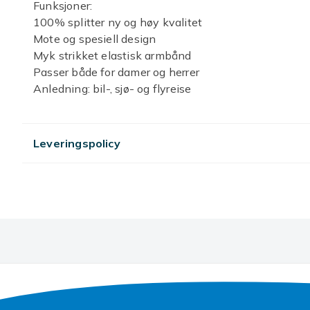
Funksjoner:
100% splitter ny og høy kvalitet
Mote og spesiell design
Myk strikket elastisk armbånd
Passer både for damer og herrer
Anledning: bil-, sjø- og flyreise
Spesifikasjoner:
Farge: Muti-Color
Antall: 1 stk
Leveringspolicy
Størrelse: 5cm/2in
Materiale: Elastisk stoff
Pakke inkludert: 1 stk armbånd
Merk: 1. Vennligst tillat 0,1-0,3 cm forskjeller på gru
2. Vennligst forstå på grunn av lysbestrålingen eller 
garantere at bilder og ekte farge er 100 % det samme
Artikkel nr.
Produktsikkerhetsinformasjon