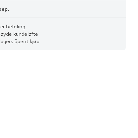
 sep.
er betaling
nøyde kundeløfte
agers åpent kjøp