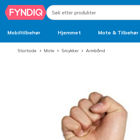
Hopp til hovedinnhold
Søk etter produkter
Mobiltilbehør
Hjemmet
Mote & Tilbehør
Brukt
Startside
Mote
Smykker
Armbånd