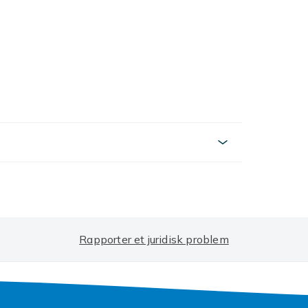
nn av manuell måling, takk.
dataskjermforskjellen, så jeg kan ikke
.
Rapporter et juridisk problem
53e17eab-feb5-4531-90eb-bb72a99991be