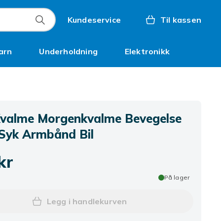
Kundeservice
Til kassen
arn
Underholdning
Elektronikk
Kampanjer
Kvalme Morgenkvalme Bevegelse
 Syk Armbånd Bil
kr
På lager
Legg i handlekurven
Legg Anti Kvalme Morgenkvalme Bev