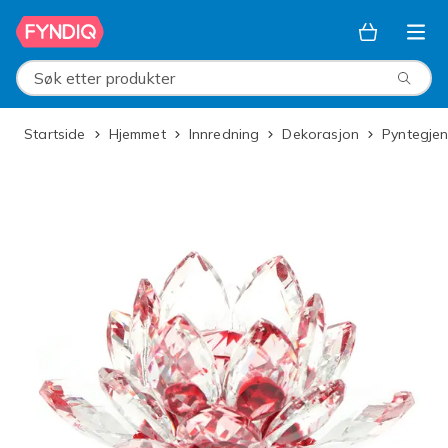
Hopp til hovedinnhold
Søk etter produkter
Startside
Hjemmet
Innredning
Dekorasjon
Pyntegje