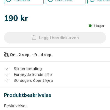
190 kr
På lager
Legg i handlekurven
Legg 60 mm kvartskrystall 
On., 2 sep. - fr., 4 sep.
Sikker betaling
Fornøyde kundeløfte
30 dagers åpent kjøp
Produktbeskrivelse
Beskrivelse: