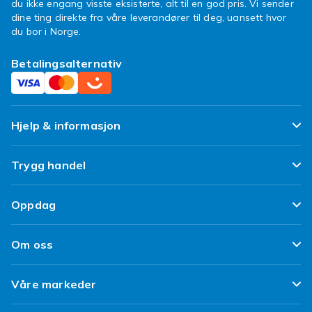
du ikke engang visste eksisterte, alt til en god pris. Vi sender
dine ting direkte fra våre leverandører til deg, uansett hvor
du bor i Norge.
Betalingsalternativ
Hjelp & informasjon
Ofte stilte spørsmål
Trygg handel
Spor pakken min
Fornøyd kunde-løfte
Oppdag
Angre & returner her
Kundeanmeldelser
Design dine egne klær
Leverering
Om oss
Vilkår & Policy
Design ditt eget mobildeksel
Betaling
Om Fyndiq
Refurbished/ Brukt
Våre markeder
iPhone 16 Tilbehør
Kundeservice
Klimaarbeid
Tilbakekallinger