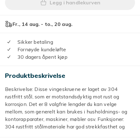
Legg i handlekurven
Legg 5 stk. pose 304 rustfr
Fr., 14 aug. - to., 20 aug.
Sikker betaling
Fornøyde kundeløfte
30 dagers åpent kjøp
Produktbeskrivelse
Beskrivelse: Disse vingeskruene er laget av 304
rustfritt stål, som er motstandsdyktig mot rust og
korrosjon. Det er 8 valgfrie lengder du kan velge
mellom, som generelt kan brukes i husholdnings- og
kontorapparater, maskiner, møbler osv. Funksjoner:
304 rustfritt stålmateriale har god strekkfasthet og
korrosjonsbestandighet i mange miljøer.