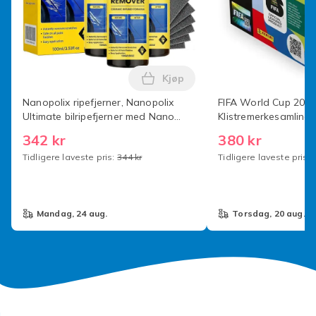
Kjøp
Legg Nanopolix ripefjerner, Na
Nanopolix ripefjerner, Nanopolix
FIFA World Cup 202
Ultimate bilripefjerner med Nano
Klistremerkesamling O
Sparkle-klut for alle bilriper
World Cup Klistreme
342 kr
380 kr
stk [Bokssett] x50-p
Tidligere laveste pris:
344 kr
Tidligere laveste pris:
mandag, 24 aug.
torsdag, 20 aug.