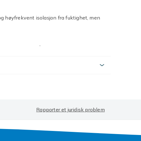
g høyfrekvent isolasjon fra fuktighet, men
bakskjermplate på biler, batteribilens
nk, PP-rør etc.
llig fra bildene som vises på nettstedet,
Rapporter et juridisk problem
rmen og lysstyrken.
ne.
Black ABS