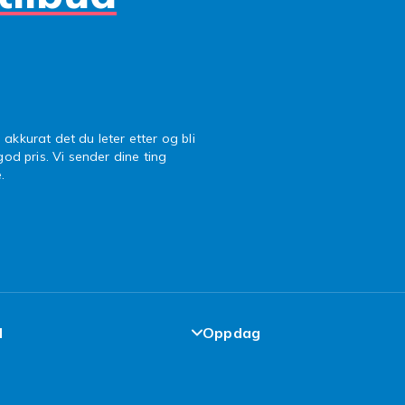
 akkurat det du leter etter og bli
 god pris. Vi sender dine ting
.
l
Oppdag
de-løfte
Design dine egne klær
elser
Design ditt eget mobildekse