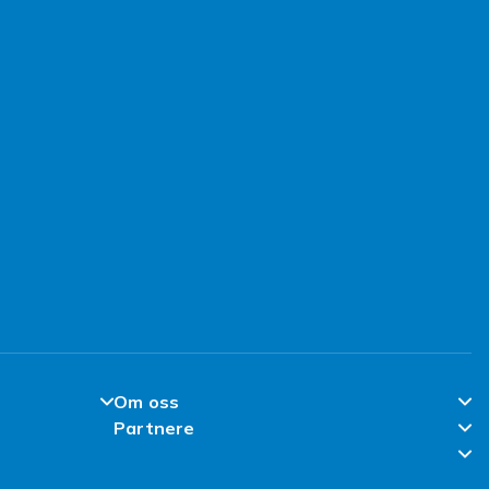
Om oss
Partnere
Om Fyndiq
Partner Help Center
l
Klimaarbeid