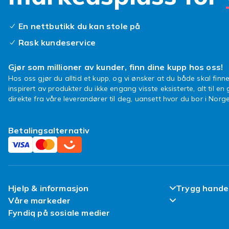
En nettbutikk du kan stole på
Rask kundeservice
Gjør som millioner av kunder, finn dine kupp hos oss!
Hos oss gjør du alltid et kupp, og vi ønsker at du både skal finne
inspirert av produkter du ikke engang visste eksisterte, alt til en
direkte fra våre leverandører til deg, uansett hvor du bor i Norge
Betalingsalternativ
Hjelp & informasjon
Trygg hande
Våre markeder
Ofte stilte spørsmål
Fornøyd kun
Fyndiq på sosiale medier
Fyndiq Finland
Spor pakken min
Kundeanmeld