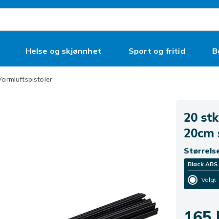
Helse og skjønnhet
Sport og fritid
B
Varmluftspistoler
20 stk
20cm 
Størrels
Black ABS
Valgt
165 