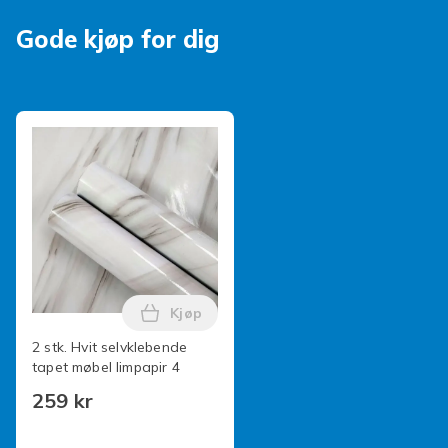
Artikkel nr.
Gode kjøp for dig
Produktsikkerhetsinformasjon
Kjøp
Legg 2 stk. Hvit selvklebende tapet mø
2 stk. Hvit selvklebende
tapet møbel limpapir 4
259 kr