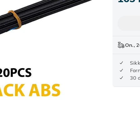
On., 2
Sikk
For
30 d