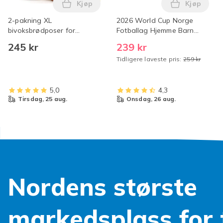
Kjøp
Kjøp
Legg 2-pakning XL bivoksbrødposer for su
Legg 2026
2-pakning XL
2026 World Cup Norge
bivoksbrødposer for
Fotballag Hjemme Barn
surdeig, gjenbrukbar
Skjorte+shorts+sokker
245 kr
239 kr
oppbevaring i økologisk
(Nr.9 Haaland Trykt) 20
Tidligere laveste pris:
259 kr
bomull, frysesikker
5,0
4,3
tirsdag, 25 aug.
onsdag, 26 aug.
Nordens største
markedsplass for