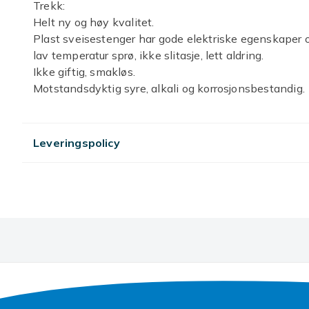
Trekk:
Helt ny og høy kvalitet.
Plast sveisestenger har gode elektriske egenskaper o
lav temperatur sprø, ikke slitasje, lett aldring.
Ikke giftig, smakløs.
Motstandsdyktig syre, alkali og korrosjonsbestandig.
PP-sveisestenger brukt til støtfangerbiler, front- og 
batteriskal, motorsykkels indre plate, PP-plastvannta
Spesifikasjon:
Leveringspolicy
Materiale: PP/ABS/PVC/PPR stang for sveising
Lengde: 200 mm (ca.)
Pakkeinnhold:
20stk x sveisestenger
Merk:
1. Den virkelige fargen på varen kan være litt forskje
forårsaket av mange faktorer som lysstyrken på skje
2. Vennligst tillat et lite manuell måleavvik for datae
Størrelse