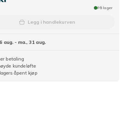
På lager
Legg i handlekurven
Legg 20 stk Plast sveisestaver sv
6 aug. - ma., 31 aug.
er betaling
nøyde kundeløfte
agers åpent kjøp