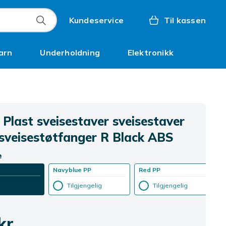
Kundeservice
Til kassen
arn
Underholdning
Elektronikk
Kampanjer
 Plast sveisestaver sveisestaver
sveisestøtfanger R Black ABS
e
Navyblue PP
Red PP
Tilgjengelig
Tilgjengelig
kr