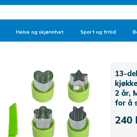
Helse og skjønnhet
Sport og fritid
B
13-del
kjøkke
2 år, 
for å 
240 