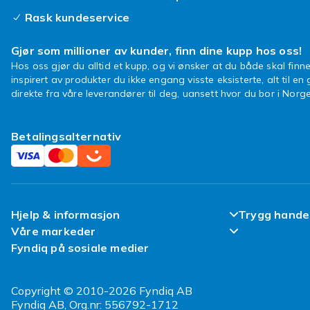
Rask kundeservice
Gjør som millioner av kunder, finn dine kupp hos oss!
Hos oss gjør du alltid et kupp, og vi ønsker at du både skal finne
inspirert av produkter du ikke engang visste eksisterte, alt til en
direkte fra våre leverandører til deg, uansett hvor du bor i Norge
Betalingsalternativ
Hjelp & informasjon
Trygg hande
Våre markeder
Ofte stilte spørsmål
Fornøyd kun
Fyndiq på sosiale medier
Fyndiq Finland
Spor pakken min
Kundeanmeld
Fyndiq Danmark
Copyright © 2010-2026 Fyndiq AB
Angre & returner her
Vilkår & Poli
Fyndiq AB, Org.nr: 556792-1712
Fyndiq Sverige