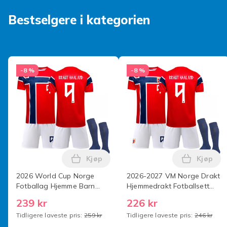
Produktsikkerhetsinformasjon
Bestselgere i kategorien
-8 %
-8 %
Kjøp
Kjøp
Legg 2026 World Cup Norge Fotballag 
Legg 20
2026 World Cup Norge
2026-2027 VM Norge Drakt
Fotballag Hjemme Barn
Hjemmedrakt Fotballsett
Skjorte+shorts+sokker
for Voksne og Barn ingen
239 kr
226 kr
(Nr.9 Haaland Trykt) 20
nummer Barn 22(120-
Tidligere laveste pris:
259 kr
Tidligere laveste pris:
246 kr
130cm) Nr.9 Haaland Nr.9
Haaland 22