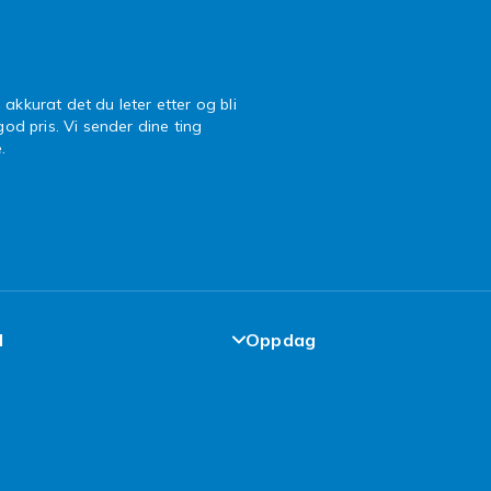
 akkurat det du leter etter og bli
 god pris. Vi sender dine ting
.
l
Oppdag
de-løfte
Design dine egne klær
elser
Design ditt eget mobildekse
cy
iPhone 16 Tilbehør