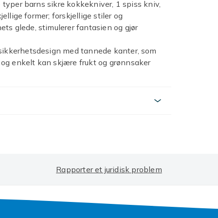
e typer barns sikre kokkekniver, 1 spiss kniv,
ellige former; forskjellige stiler og
ts glede, stimulerer fantasien og gjør
n sikkerhetsdesign med tannede kanter, som
og enkelt kan skjære frukt og grønnsaker
laging.
itet polypropylen og rustfritt stål i
 god utførelse, og er ikke lett å bryte eller
barn.
rn kan barna selv delta i
g som de trener sin hånd-øye-koordinasjon,
et.
t er perfekt som en barnedag eller
se for matlaging og føre dem til kjøkkenet
Rapporter et juridisk problem
5567bd8-9139-47c8-8d78-b67e72073237