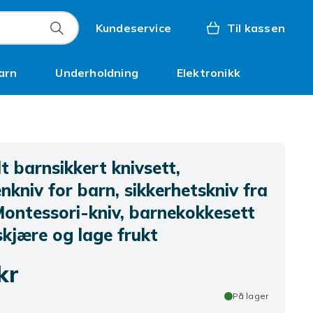
Kundeservice
Til kassen
arn
Underholdning
Elektronikk
Kampanjer
t barnsikkert knivsett,
nkniv for barn, sikkerhetskniv fra
Montessori-kniv, barnekokkesett
skjære og lage frukt
kr
På lager