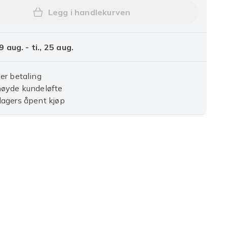
Legg i handlekurven
Legg 13-delt barnsikkert knivsett, 
9 aug. - ti., 25 aug.
er betaling
nøyde kundeløfte
agers åpent kjøp