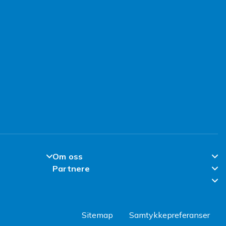
Om oss
Partnere
Om Fyndiq
Partner Help Center
l
Klimaarbeid
Regler & kvalitet
Jobbe hos Fyndiq
Sitemap
Samtykkepreferanser