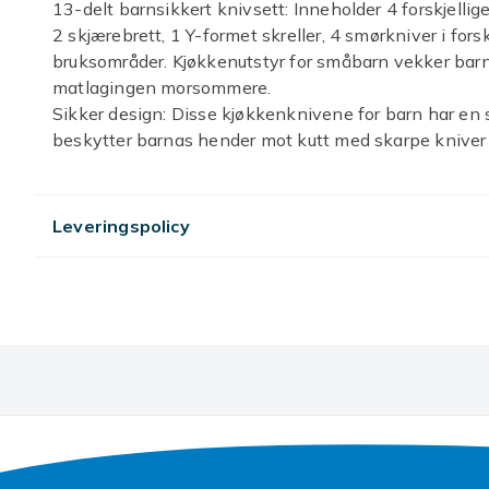
13-delt barnsikkert knivsett: Inneholder 4 forskjellig
2 skjærebrett, 1 Y-formet skreller, 4 smørkniver i forskj
bruksområder. Kjøkkenutstyr for småbarn vekker barne
matlagingen morsommere.
Sikker design: Disse kjøkkenknivene for barn har e
beskytter barnas hender mot kutt med skarpe kniver 
slik at de kan glede seg over det morsomme med mat
Høy kvalitet materiale: Barnkniven er laget av høy kval
matkvalitet, PP og andre materialer med høy kvalitet og
Leveringspolicy
deformere. Giftfri, BPA-fri, trygg å bruke og egnet for 
Ferdighetsopplæring: Med denne kjøkkenkniven for ba
kjøkkenaktiviteter, stimulere sin kreativitet samtidi
slik at barn kan lage mat med sine mødre på kjøkken
En perfekt gave til barn: Dette ekte barnekokkesette
bursdagsgave til barna dine for å vekke deres interes
ditt.
Artikkel nr.
8