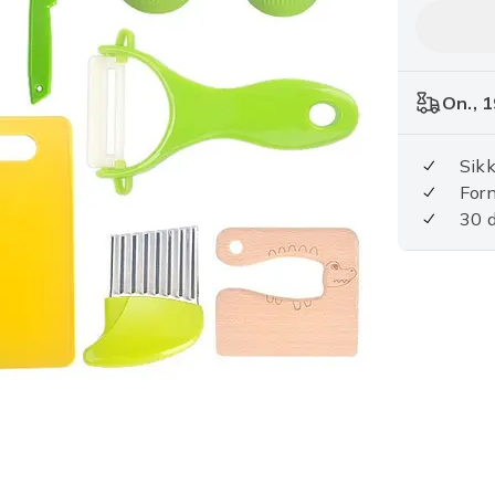
On., 1
Sikk
For
30 d