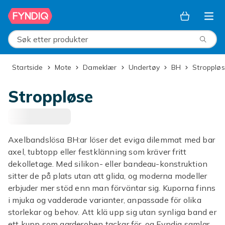
Hopp til hovedinnhold
Søk etter produkter
Startside
Mote
Dameklær
Undertøy
BH
Stroppløs
Stroppløse
Axelbandslösa BH:ar löser det eviga dilemmat med bar
axel, tubtopp eller festklänning som kräver fritt
dekolletage. Med silikon- eller bandeau-konstruktion
sitter de på plats utan att glida, og moderna modeller
erbjuder mer stöd enn man förväntar sig. Kuporna finns
i mjuka og vadderade varianter, anpassade för olika
storlekar og behov. Att klä upp sig utan synliga band er
ett kupp som garderoben tackar för, og Fyndiq samlar