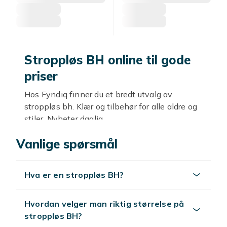
Stroppløs BH online til gode
priser
Hos Fyndiq finner du et bredt utvalg av
stroppløs bh. Klær og tilbehør for alle aldre og
stiler. Nyheter daglig.
Stil og kvalitet
Vanlige spørsmål
Trendy og klassisk, fra hverdag til fest. Velg
etter stil og budsjett.
Hva er en stroppløs BH?
Utforsk mer
Hvordan velger man riktig størrelse på
Se
mote
.
stroppløs BH?