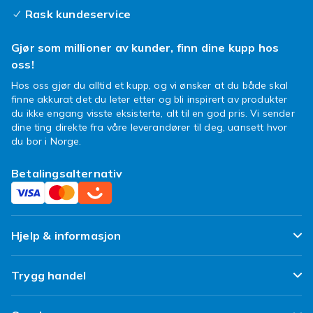
Rask kundeservice
Gjør som millioner av kunder, finn dine kupp hos
oss!
Hos oss gjør du alltid et kupp, og vi ønsker at du både skal
finne akkurat det du leter etter og bli inspirert av produkter
du ikke engang visste eksisterte, alt til en god pris. Vi sender
dine ting direkte fra våre leverandører til deg, uansett hvor
du bor i Norge.
Betalingsalternativ
Hjelp & informasjon
Ofte stilte spørsmål
Trygg handel
Spor pakken min
Fornøyd kunde-løfte