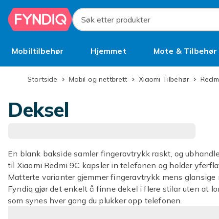
Hopp til hovedinnhold
Søk etter produkter
Mobiltilbehør
Hjemmet
Mote & Tilbehør
Brukt
Startside
Mobil og nettbrett
Xiaomi Tilbehør
Redm
Deksel
En blank bakside samler fingeravtrykk raskt, og ubhandlet 
til Xiaomi Redmi 9C kapsler in telefonen og holder yferfla
Matterte varianter gjemmer fingeravtrykk mens glansige 
Fyndiq gjør det enkelt å finne dekel i flere stilar uten at
som synes hver gang du plukker opp telefonen.