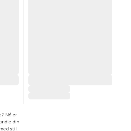
e? Nå er
vandle din
med stil.