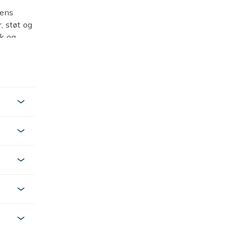
nens
, støt og
sk og
fargerikt
sser din
rep, til
ise
skytte,
ekkert
erfekte
 kun det