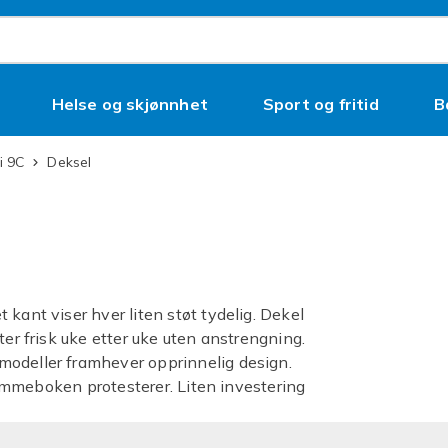
Helse og skjønnhet
Sport og fritid
B
i 9C
Deksel
kant viser hver liten støt tydelig. Dekel
ter frisk uke etter uke uten anstrengning.
modeller framhever opprinnelig design.
 lommeboken protesterer. Liten investering