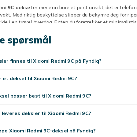
mi 9C deksel
er mer enn bare et pent ansikt; det er telefo
vvakt. Med riktig beskyttelse slipper du bekymre deg for riper
skje i en travel hverdag. Enten du foretrekker et minimalisti
 design som lar telefonens egen skjønnhet skinne, eller et 
llt
e spørsmål
Xiaomi Redmi 9C deksel
, finner du garantert noe som pa
 alternativer i ulike materialer, fra myk silikon som gir et godt g
 tåler en trøkk.
sler finnes til Xiaomi Redmi 9C på Fyndiq?
 Redmi 9C
er spesialdesignet for å passe perfekt, med pres
for kamera, knapper og ladeport, slik at funksjonaliteten
 optimalt. Et godt
mobildeksel Redmi 9C
skal ikke bare be
 et deksel til Xiaomi Redmi 9C?
edre brukeropplevelsen. Gi din mobil en ny sjanse med et l
ver
og hold den fresh lenger.
ksel passer best til Xiaomi Redmi 9C?
en glippe! Surf gjennom vårt spennende utvalg og finn det p
gir din Redmi 9C både stil og sikkerhet. Din mobil fortjener
 leveres deksler til Xiaomi Redmi 9C?
ar det du leter etter.
øpe Xiaomi Redmi 9C-deksel på Fyndiq?