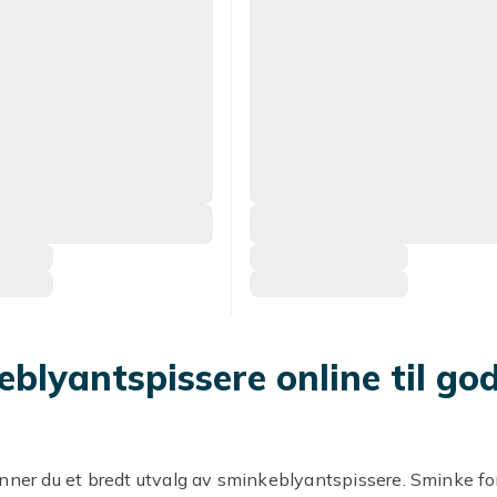
blyantspissere online til go
nner du et bredt utvalg av sminkeblyantspissere. Sminke for