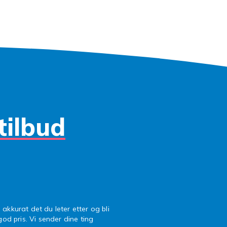
r til gode priser. Mascara, eyeliner, foundation, leppestift o
g finishes
nyanser til trendy farger. Matt, satin, shimmer og metallic. V
l.
 mer
tilbud
 akkurat det du leter etter og bli
 god pris. Vi sender dine ting