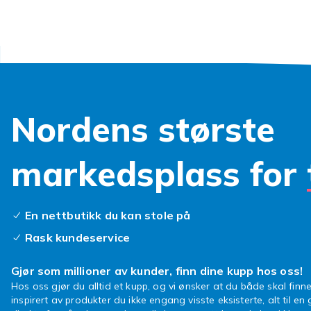
øyne og leppe
Farger o
Fra klassiske 
hudtype og sti
Utforsk
Nordens største
Se
sminke
.
markedsplass for
En nettbutikk du kan stole på
Rask kundeservice
Gjør som millioner av kunder, finn dine kupp hos oss!
Hos oss gjør du alltid et kupp, og vi ønsker at du både skal finne
inspirert av produkter du ikke engang visste eksisterte, alt til en