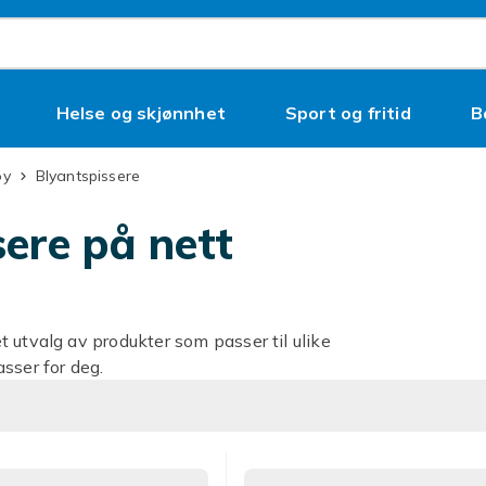
Helse og skjønnhet
Sport og fritid
B
øy
Blyantspissere
sere på nett
 utvalg av produkter som passer til ulike
sser for deg.