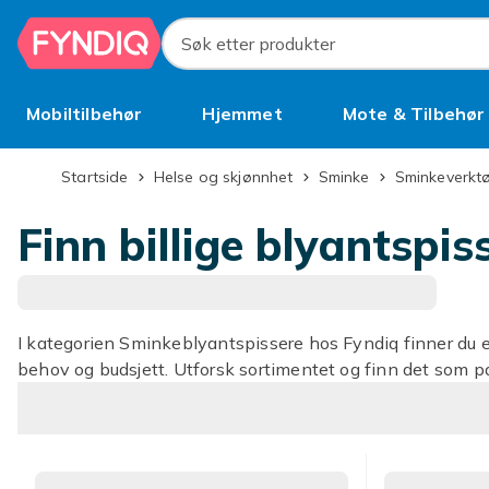
Hopp til hovedinnhold
Søk etter produkter
Mobiltilbehør
Hjemmet
Mote & Tilbehør
Brukt
Startside
Helse og skjønnhet
Sminke
Sminkeverkt
Finn billige blyantspis
I kategorien Sminkeblyantspissere hos Fyndiq finner du et
behov og budsjett. Utforsk sortimentet og finn det som pa