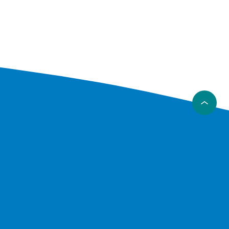
g mer.
elg etter