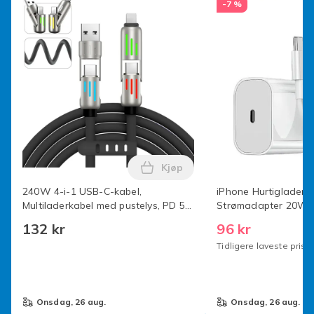
-7 %
Produktsikkerhetsinformasjon
Kjøp
Legg 240W 4-i-1 USB-C-kabel, 
240W 4-i-1 USB-C-kabel,
iPhone Hurtiglader 
Multiladerkabel med pustelys, PD 5A
Strømadapter 20W +
Multi Rask lading & Datasynk Silikon
1 Lader og 1 Lang L
132 kr
96 kr
Kompatibel for iPhone Samsung
for iPhone-modeller
Tidligere laveste pris:
Laptop Black 2m
1st 2m laddkabel
onsdag, 26 aug.
onsdag, 26 aug.