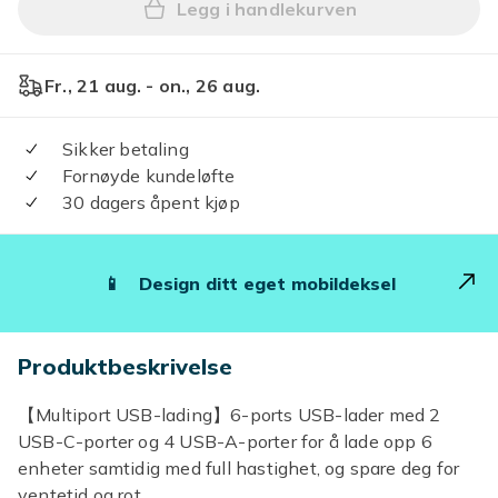
Legg i handlekurven
Legg USB-C, 6-ports USB-la
Fr., 21 aug. - on., 26 aug.
Sikker betaling
Fornøyde kundeløfte
30 dagers åpent kjøp
📱
Design ditt eget mobildeksel
Produktbeskrivelse
【Multiport USB-lading】6-ports USB-lader med 2
USB-C-porter og 4 USB-A-porter for å lade opp 6
enheter samtidig med full hastighet, og spare deg for
ventetid og rot.