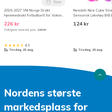
Kjøp
Legg 2026-2027 VM Norge Drakt 
2026-2027 VM Norge Drakt
Needoh Nice Cube Stre
Hjemmedrakt Fotballsett for Voksne
Sensorisk Leketøy Blå 
og Barn ingen nummer Barn 22(120-
226 kr
124 kr
130cm) Nr.9 Haaland Nr.9 Haaland
Tidligere laveste pris:
246 kr
22
4,3
tirsdag, 25 aug.
tirsdag, 25 aug.
Nordens største
markedsplass for