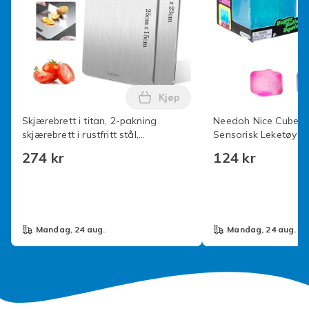
Kjøp
Legg Skjærebrett i titan, 2-pa
Skjærebrett i titan, 2-pakning
Needoh Nice Cube St
skjærebrett i rustfritt stål,
Sensorisk Leketøy Bl
dobbeltsidig kvalitetsbrett
274 kr
124 kr
mandag, 24 aug.
mandag, 24 aug.