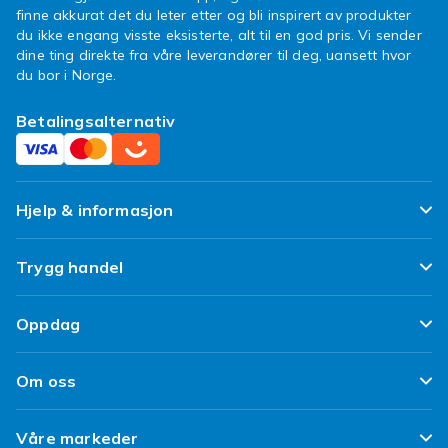
finne akkurat det du leter etter og bli inspirert av produkter
du ikke engang visste eksisterte, alt til en god pris. Vi sender
dine ting direkte fra våre leverandører til deg, uansett hvor
du bor i Norge.
Betalingsalternativ
Hjelp & informasjon
Ofte stilte spørsmål
Trygg handel
Spor pakken min
Fornøyd kunde-løfte
Oppdag
Angre & returner her
Kundeanmeldelser
Design dine egne klær
Leverering
Om oss
Vilkår & Policy
Design ditt eget mobildeksel
Betaling
Om Fyndiq
Refurbished/ Brukt
Våre markeder