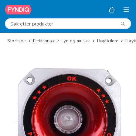
Hopp til hovedinnhold
Søk etter produkter
Startside
Elektronikk
Lyd og musikk
Høyttalere
Høy