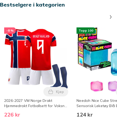
Bestselgere i kategorien
-8 %
Topp 100
Kjøp
Legg 2026-2027 VM Norge Drakt 
2026-2027 VM Norge Drakt
Needoh Nice Cube Stre
Hjemmedrakt Fotballsett for Voksne
Sensorisk Leketøy Blå 
og Barn ingen nummer Barn 22(120-
226 kr
124 kr
130cm) Nr.9 Haaland Nr.9 Haaland