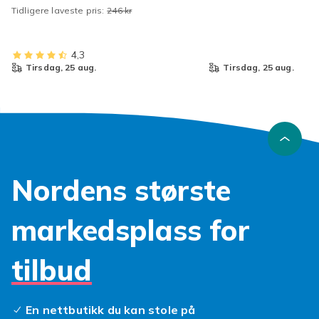
Tidligere laveste pris:
246 kr
22
4,3
tirsdag, 25 aug.
tirsdag, 25 aug.
Nordens største
markedsplass for
tilbud
En nettbutikk du kan stole på