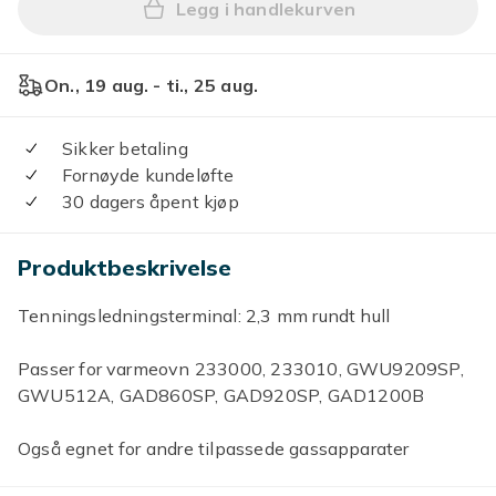
Legg i handlekurven
Legg Elektroniske Piezo-te
On., 19 aug. - ti., 25 aug.
Sikker betaling
Fornøyde kundeløfte
30 dagers åpent kjøp
Produktbeskrivelse
Tenningsledningsterminal: 2,3 mm rundt hull
Passer for varmeovn 233000, 233010, GWU9209SP,
GWU512A, GAD860SP, GAD920SP, GAD1200B
Også egnet for andre tilpassede gassapparater