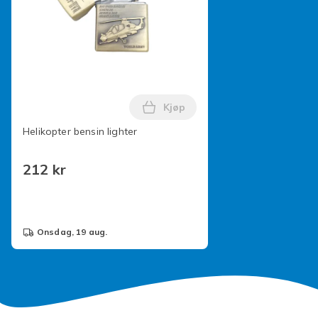
inkludert.
Merk: Lysrefleksjon og forskjellige skjermer kan føre til
at fargen på elementet i bildet er litt forskjellig fra den
virkelige. Målefeilen er +/- 1-3 cm.
Artikkel nr.
Kjøp
Legg Helikopter bensin lighte
bbeb5d8f-63e3-4ad1-bf1e-d8893a4d531e
Helikopter bensin lighter
Produktsikkerhetsinformasjon
212 kr
onsdag, 19 aug.