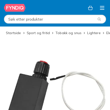
Hopp til hovedinnhold
Søk etter produkter
Startside
Sport og fritid
Tobakk og snus
Lightere
E