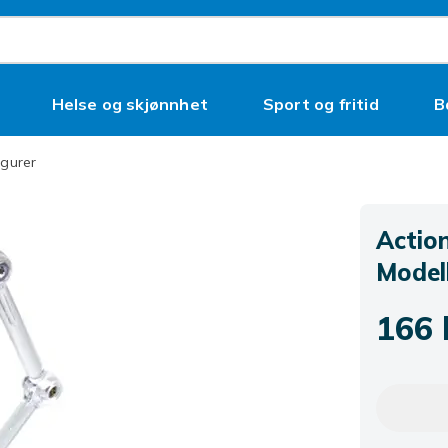
Helse og skjønnhet
Sport og fritid
B
igurer
Action
Model
166 