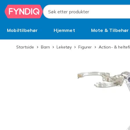
Hopp til hovedinnhold
Søk etter produkter
Mobiltilbehør
Hjemmet
Mote & Tilbehør
Brukt
Startside
Barn
Leketøy
Figurer
Action- & heltef