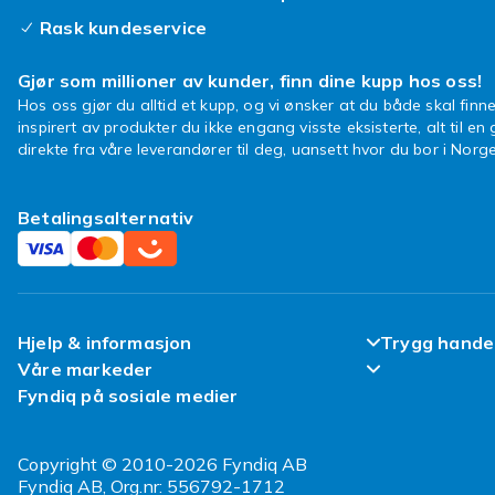
Rask kundeservice
Gjør som millioner av kunder, finn dine kupp hos oss!
Hos oss gjør du alltid et kupp, og vi ønsker at du både skal finne
inspirert av produkter du ikke engang visste eksisterte, alt til en
direkte fra våre leverandører til deg, uansett hvor du bor i Norge
Betalingsalternativ
Hjelp & informasjon
Trygg hande
Våre markeder
Ofte stilte spørsmål
Fornøyd kun
Fyndiq på sosiale medier
Fyndiq Finland
Spor pakken min
Kundeanmeld
Fyndiq Danmark
Copyright © 2010-2026 Fyndiq AB
Angre & returner her
Vilkår & Poli
Fyndiq AB, Org.nr: 556792-1712
Fyndiq Sverige