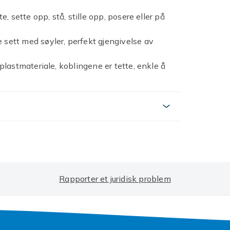
 sette opp, stå, stille opp, posere eller på
ett med søyler, perfekt gjengivelse av
lastmateriale, koblingene er tette, enkle å
nhver dukkestil veldig godt, den er lett og
il barna dine. Kompatibel med damrobot
Rapporter et juridisk problem