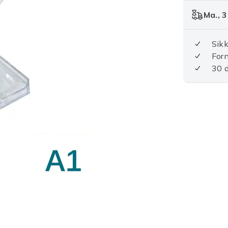
Ma., 3
Sikk
For
30 d