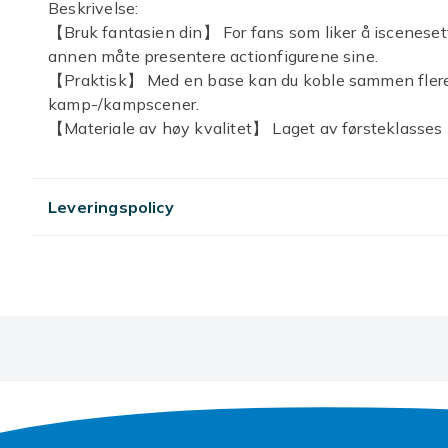
Beskrivelse:
【Bruk fantasien din】 For fans som liker å iscenesette,
annen måte presentere actionfigurene sine.
【Praktisk】 Med en base kan du koble sammen flere s
kamp-/kampscener.
【Materiale av høy kvalitet】 Laget av førsteklasses p
montere, solide og holdbare for lang bruk.
【Enkel å montere】 Actionfigurstativene kan matche e
bærbar som du enkelt kan flytte den på.
Leveringspolicy
【Perfekt gave】 Det er en ideell spesiell julegave t
actionfigurer, etc.
Ny og høy kvalitet
Materiale: plast / plast
Handelsnavn: multipurpose soul support
Produktmodell: xh-475
Produktfunksjoner:
Justerbar støttehøyde
Flere støtter kan støtes
Luftkampscenen til hvert fly vil enkelt reproduseres