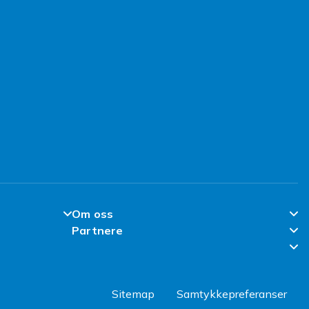
Om oss
Partnere
Om Fyndiq
Partner Help Center
l
Klimaarbeid
Regler & kvalitet
Jobbe hos Fyndiq
Sitemap
Samtykkepreferanser