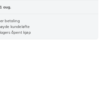
1 aug.
er betaling
nøyde kundeløfte
agers åpent kjøp