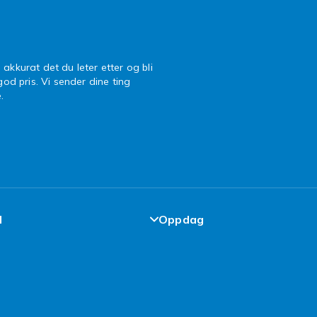
 akkurat det du leter etter og bli
 god pris. Vi sender dine ting
.
l
Oppdag
de-løfte
Design dine egne klær
elser
Design ditt eget mobildekse
cy
iPhone 16 Tilbehør