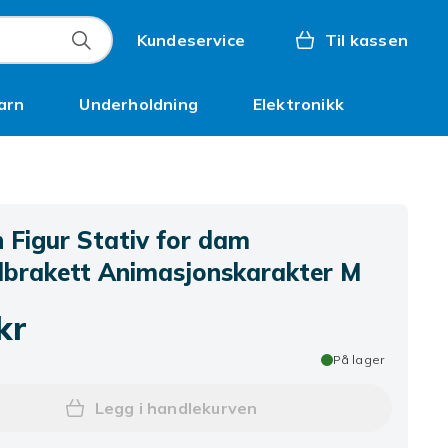
Kundeservice
Til kassen
arn
Underholdning
Elektronikk
Kampanjer
 Figur Stativ for dam
lbrakett Animasjonskarakter M
kr
På lager
Legg i handlekurven
Legg Action Figur Stativ for dam M