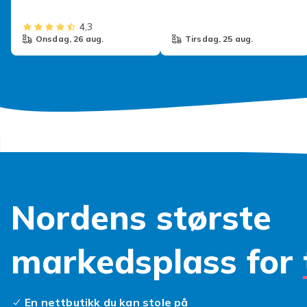
Tenåringer
4,3
onsdag, 26 aug.
tirsdag, 25 aug.
Nordens største
markedsplass for
En nettbutikk du kan stole på