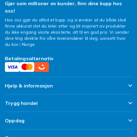
Gjør som millioner av kunder, finn dine kupp hos
oss!
Hos oss gjør du alltid et kupp, og vi ønsker at du både skal
finne akkurat det du leter etter og bli inspirert av produkter
du ikke engang visste eksisterte, alt til en god pris. Vi sender
dine ting direkte fra våre leverandører til deg, uansett hvor
du bor i Norge.
Betalingsalternativ
Hjelp & informasjon
Ofte stilte spørsmål
Trygg handel
Spor pakken min
Fornøyd kunde-løfte
Oppdag
Angre & returner her
Kundeanmeldelser
Design dine egne klær