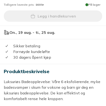
Tidligere laveste pris:
160 kr
På lager
Legg i handlekurven
Legg 6 Naturlige Badesvampe
On., 19 aug. - ti., 25 aug.
Sikker betaling
Fornøyde kundeløfte
30 dagers åpent kjøp
Produktbeskrivelse
Luksuriøs Badeopplevelse: Våre 6 eksfolierende, myke
badesvamper i skum for voksne og barn gir deg en
luksuriøs badeopplevelse. De kan effektivt og
komfortabelt rense hele kroppen.