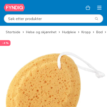
Hopp til hovedinnhold
Søk etter produkter
Startside
Helse og skjønnhet
Hudpleie
Kropp
Bad
-4 %