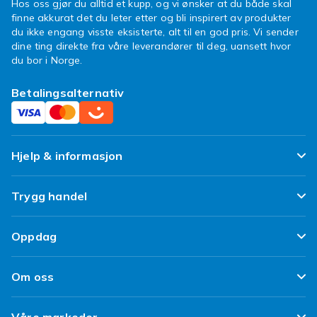
Hos oss gjør du alltid et kupp, og vi ønsker at du både skal
finne akkurat det du leter etter og bli inspirert av produkter
du ikke engang visste eksisterte, alt til en god pris. Vi sender
dine ting direkte fra våre leverandører til deg, uansett hvor
du bor i Norge.
Betalingsalternativ
Hjelp & informasjon
Ofte stilte spørsmål
Trygg handel
Spor pakken min
Fornøyd kunde-løfte
Oppdag
Angre & returner her
Kundeanmeldelser
Design dine egne klær
Leverering
Om oss
Vilkår & Policy
Design ditt eget mobildeksel
Betaling
Om Fyndiq
Refurbished/ Brukt