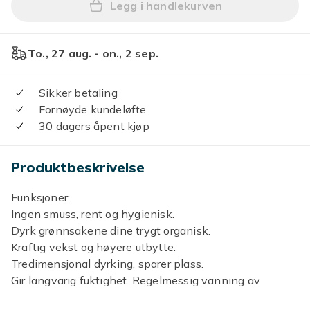
Legg i handlekurven
Legg 5 stk Kolonnekopper D
To., 27 aug. - on., 2 sep.
Sikker betaling
Fornøyde kundeløfte
30 dagers åpent kjøp
Produktbeskrivelse
Funksjoner:
Ingen smuss, rent og hygienisk.
Dyrk grønnsakene dine trygt organisk.
Kraftig vekst og høyere utbytte.
Tredimensjonal dyrking, sparer plass.
Gir langvarig fuktighet. Regelmessig vanning av
næringsløsning, dyrking av organiske grønne