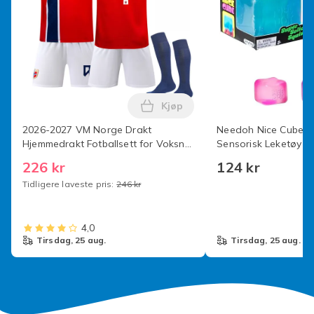
Kjøp
Legg 2026-2027 VM Norge Drak
2026-2027 VM Norge Drakt
Needoh Nice Cube St
Hjemmedrakt Fotballsett for Voksne
Sensorisk Leketøy Bl
og Barn ingen nummer Barn 22(120-
226 kr
124 kr
130cm) Nr.9 Haaland Nr.9 Haaland
Tidligere laveste pris:
246 kr
22
4,0
tirsdag, 25 aug.
tirsdag, 25 aug.