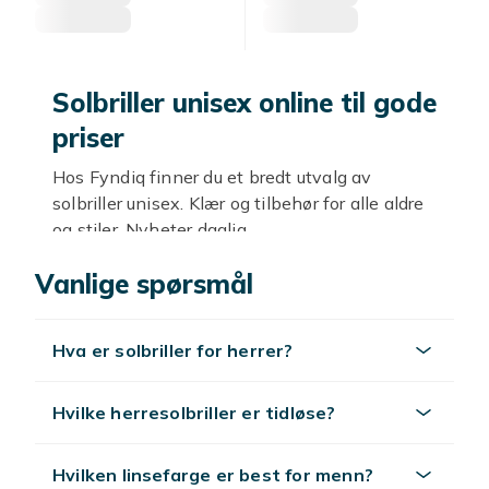
Solbriller unisex online til gode
priser
Hos Fyndiq finner du et bredt utvalg av
solbriller unisex. Klær og tilbehør for alle aldre
og stiler. Nyheter daglig.
Stil og kvalitet
Vanlige spørsmål
Trendy og klassisk, fra hverdag til fest. Velg
etter stil og budsjett.
Hva er solbriller for herrer?
Utforsk mer
Hvilke herresolbriller er tidløse?
Se
mote
.
Hvilken linsefarge er best for menn?