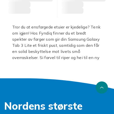
Tror du at ensfargede etuier er kjedelige? Tenk
om igjen! Hos Fyndiq finner du et bredt
spekter av farger som gir din Samsung Galaxy
Tab 3 Lite et friskt pust, samtidig som den får
en solid beskyttelse mot livets små
overraskelser. Si farvel til riper og hei til en ny
look!
Et
samsung galaxy tab 3 lite etui
er ikke
bare en praktisk beskyttelse; det er en
forlengelse av din personlige stil. Våre
ensfargede varianter lar deg uttrykke deg uten
distraksjoner, og sikrer at nettbrettet ditt ser
Nordens største
like bra ut som det fungerer. Enten du
foretrekker en diskret fargetone eller en