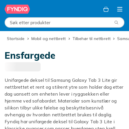
Hopp til hovedinnhold
Søk etter produkter
Startside
Mobil og nettbrett
Tilbehør til nettbrett
Sams
Ensfargede
Unifargede deksel til Samsung Galaxy Tab 3 Lite gir
nettbrettet et rent og stilrent ytre som holder dag etter
dag uansett om enheten lever i ryggsekken eller
hjemme ved sofabordet. Materialer som kunstlær og
silikon tilbyr ulike følelse og beskyttelsesnivå
avhengig av hvordan nettbrettet brukes til daglig.
Fyndiq har unifargede deksel til Galaxy Tab 3 Lite i
klassiske nyanser som passer hverdagen uten krøll.