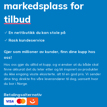
knallfarge som fanger blikket, har vi noe for
markedsplass for
deg. Du kan være trygg på at ditt
galaxy tab 3
lite deksel
holder unna støv og smuss, og gir
tilbud
en myk landing hvis uhellet skulle være ute.
Å velge det rette
samsung galaxy tab etui
handler om mer enn bare utseende. Det
En nettbutikk du kan stole på
handler om å bevare nettbrettets
Rask kundeservice
funksjonalitet og levetid. Våre etuier er
designet for å gi enkel tilgang til alle porter og
Gjør som millioner av kunder, finn dine kupp hos
knapper, slik at du aldri trenger å ta ut
oss!
enheten når du skal lade eller bruke
Hos oss gjør du alltid et kupp, og vi ønsker at du både skal
hodetelefoner. Et
nettbrett etui samsung
er
finne akkurat det du leter etter og bli inspirert av produkter
en smart investering for alle som vil beholde
du ikke engang visste eksisterte, alt til en god pris. Vi sender
enheten sin i topp stand. Med et solid
dine ting direkte fra våre leverandører til deg, uansett hvor
nettbrett deksel
fra Fyndiq kan du slappe av
du bor i Norge.
og la nettbrettet ditt takle hverdagens
utfordringer med glans.
Betalingsalternativ
Så hvorfor vente? Gi din trofaste Samsung