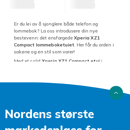
Er du lei av å sjonglere både telefon og
lommebok? La oss introdusere din nye
bestevenn: det ensfargede
Xperia XZ1
Compact lommeboketuiet
. Her får du orden i
sakene og en stil som varer!
Med et solid
Xperia XZ1 Compact etui
i
ensfarget design, får din kjære telefon en vel
fortjent beskyttelse. Disse etuiene er laget for
å tåle hverdagens små utfordringer, enten det
er nøkler i lommen eller et uhell på kafébordet.
Velg mellom klassisk svart, elegant blått eller
kanskje en friskere farge som matcher
Nordens største
humøret ditt.
Ikke bare beskytter etuiene, de er også
superpraktiske. Tenk deg å ha bankkort,