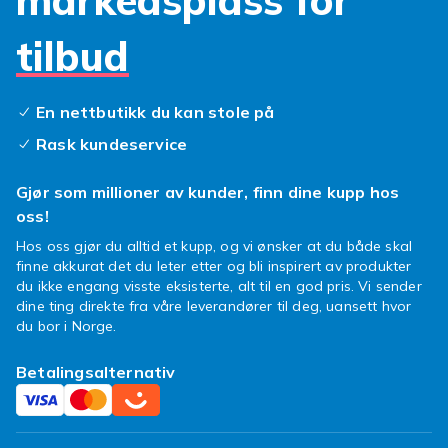
markedsplass for
førerkort og en liten pengesum samlet på ett
sted, trygt forvart sammen med din
Sony
tilbud
Xperia XZ1 Compact
. Mange modeller tilbyr
også en smart stativfunksjon, perfekt for å se
favorittserien din på farten uten å holde
En nettbutikk du kan stole på
telefonen. Et
Xperia XZ1 Compact deksel
Rask kundeservice
med lommebokfunksjon er rett og slett genialt.
Våre stilrene
Xperia XZ1 Compact
Gjør som millioner av kunder, finn dine kupp hos
lommebøker
kommer i en rekke ensfargede
oss!
varianter, slik at du enkelt finner den som
Hos oss gjør du alltid et kupp, og vi ønsker at du både skal
passer din personlige stil og dine behov. Glem
finne akkurat det du leter etter og bli inspirert av produkter
klumpete lommer med disse etuiene holder du
du ikke engang visste eksisterte, alt til en god pris. Vi sender
deg organisert og chic, uten kompromisser.
dine ting direkte fra våre leverandører til deg, uansett hvor
du bor i Norge.
Gjør hverdagen litt enklere og mye mer stilig.
Finn ditt perfekte ensfargede
Xperia XZ1
Betalingsalternativ
Compact lommeboketui
hos Fyndiq i dag og
gi telefonen din den oppgraderingen den
fortjener!