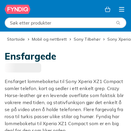
Hopp til hovedinnhold
Søk etter produkter
Startside
Mobil og nettbrett
Sony Tilbehør
Sony Xperia
Ensfargede
Ensfarget lommeboketui til Sony Xperia XZ1 Compact
samler telefon, kort og sedler i ett enkelt grep. Crazy
Horse-leather gir en levende overflate som faktisk blir
vakrere med tiden, og stativfunksjon gjør det enkelt å
se på video uten å holde telefonen. Flere fargevalg fra
rosa til turkis passer ulike stilar og humør. Fyndiq har
lommeboketui til Xperia XZ1 Compact som er en big
deal for den som liker orden.