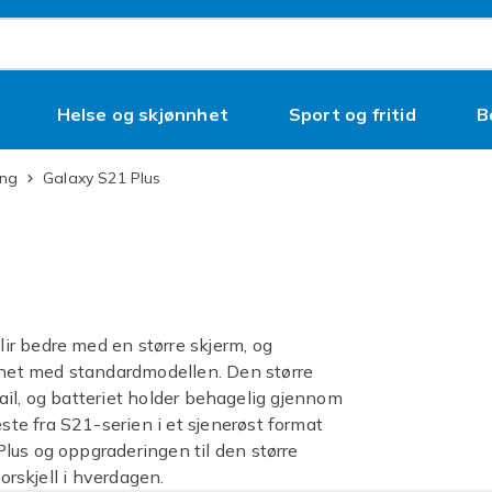
Helse og skjønnhet
Sport og fritid
B
ung
Galaxy S21 Plus
ir bedre med en større skjerm, og
net med standardmodellen. Den større
bmail, og batteriet holder behagelig gjennom
te fra S21-serien i et sjenerøst format
lus og oppgraderingen til den større
orskjell i hverdagen.