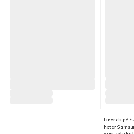
Lurer du på h
heter
Samsun
som virkelig 