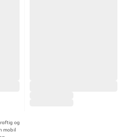
raftig og
en mobil
den