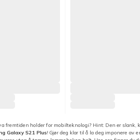
va fremtiden holder for mobilteknologi? Hint: Den er slank, k
g Galaxy S21 Plus
! Gjør deg klar til å la deg imponere av 
leverer, uten å tømme lommeboken helt. Hos oss finner du 