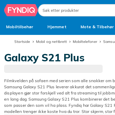
Hopp til hovedinnhold
Søk etter produkter
Mobiltilbehør
Hjemmet
Mote & Tilbehør
Brukt
Startside
Mobil og nettbrett
Mobiltelefoner
Sams
Galaxy S21 Plus
Filmkvelden på sofaen med serien som alle snakker om bl
Samsung Galaxy S21 Plus leverer akkurat det sammenlig
displayen gjør stor forskjell ved alt fra streaming til job
en lang dag. Samsung Galaxy S21 Plus kombinerer det bes
som passer den som vil ha plass. Fyndiq har Galaxy S21 P
modellen trenger ikke koste hva du tror. Stor skjerm, stor f