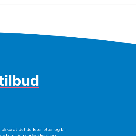
tilbud
 akkurat det du leter etter og bli
 god pris. Vi sender dine ting