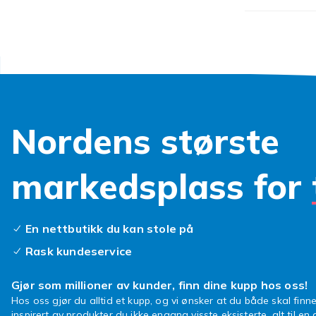
Nordens største
markedsplass for
En nettbutikk du kan stole på
Rask kundeservice
Gjør som millioner av kunder, finn dine kupp hos oss!
Hos oss gjør du alltid et kupp, og vi ønsker at du både skal finne
inspirert av produkter du ikke engang visste eksisterte, alt til en