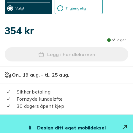
Valgt
Tilgjengelig
354 kr
På lager
Legg i handlekurven
Legg Samsung Lader 25W Sup
On., 19 aug. - ti., 25 aug.
Sikker betaling
Fornøyde kundeløfte
30 dagers åpent kjøp
📱
Design ditt eget mobildeksel