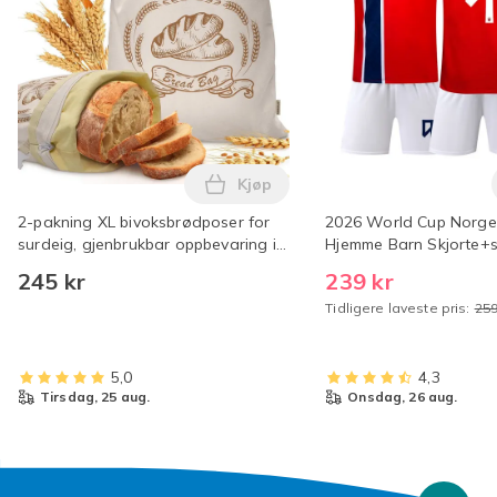
Kjøp
Legg 2-pakning XL bivoksbrødpose
2-pakning XL bivoksbrødposer for
2026 World Cup Norge
surdeig, gjenbrukbar oppbevaring i
Hjemme Barn Skjorte+
økologisk bomull, frysesikker
(Nr.9 Haaland Trykt) 2
245 kr
239 kr
Tidligere laveste pris:
259
5,0
4,3
tirsdag, 25 aug.
onsdag, 26 aug.