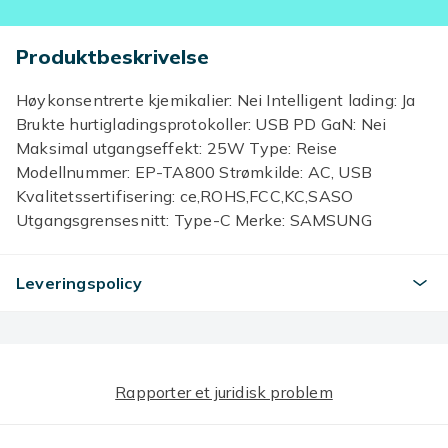
Produktbeskrivelse
Høykonsentrerte kjemikalier: Nei Intelligent lading: Ja
Brukte hurtigladingsprotokoller: USB PD GaN: Nei
Maksimal utgangseffekt: 25W Type: Reise
Modellnummer: EP-TA800 Strømkilde: AC, USB
Kvalitetssertifisering: ce,ROHS,FCC,KC,SASO
Utgangsgrensesnitt: Type-C Merke: SAMSUNG
Samsung modell: For Galaxy Z Flip Fold 6 5 4 3 2
Opprinnelse: Fastlands-Kina Lader: 25W EU-plugg
Leveringspolicy
Superrask lader Kabel: 3A Type-C til Type-C kabel
Kabellengde: 1.8M
Størrelse
Black-With 3A Cable
Rapporter et juridisk problem
Artikkel nr.
0c6efe38-a5cb-4b30-a33f-d29ec8d96fa3