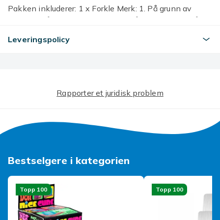
Pakken inkluderer: 1 x Forkle Merk: 1. På grunn av
manuell måling, vennligst tillat små forskjeller. 2. På
grunn av forskjellige skjermer kan fargen være litt
Leveringspolicy
annerledes. Tusen takk
Artikkel nr.
1a601b97-1686-49fc-bb26-8a18202f298b
Rapporter et juridisk problem
Produktsikkerhetsinformasjon
Bestselgere i kategorien
Topp 100
Topp 100