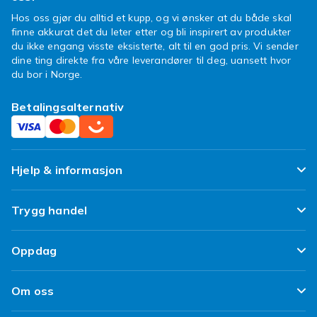
Hos oss gjør du alltid et kupp, og vi ønsker at du både skal
finne akkurat det du leter etter og bli inspirert av produkter
du ikke engang visste eksisterte, alt til en god pris. Vi sender
dine ting direkte fra våre leverandører til deg, uansett hvor
du bor i Norge.
Betalingsalternativ
Hjelp & informasjon
Ofte stilte spørsmål
Trygg handel
Spor pakken min
Fornøyd kunde-løfte
Oppdag
Angre & returner her
Kundeanmeldelser
Design dine egne klær
Leverering
Om oss
Vilkår & Policy
Design ditt eget mobildeksel