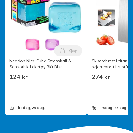
Kjøp
Legg Needoh Nice Cube Stressb
Needoh Nice Cube Stressball &
Skjærebrett i titan, 
Sensorisk Leketøy Blå Blue
skjærebrett i rustfritt
dobbeltsidig kvalitet
124 kr
274 kr
tirsdag, 25 aug.
tirsdag, 25 aug.