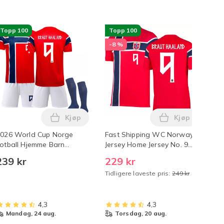
Topp 100
Topp 100
T
-8 %
Kjøp
Kjøp
 handlekurven
arkle-klut for alle bilriper i handlekurven
ing Offisielt FIFA World Cup klistremerkealbum - 50 stk [boks
rett i titan, 2-pakning skjærebrett i rustfritt stål, dobbeltsi
Legg 2026 World Cup Norge Fotball Hjemme 
Legg Fast Shi
026 World Cup Norge
Fast Shipping WC Norway
5%
otball Hjemme Barn
Jersey Home Jersey No. 9
Co
kjorte+shorts+sokker
Haaland Nr.9 Haaland M
Sti
239 kr
229 kr
1
Nr.9 Haaland Trykt) 22
Op
Tidligere laveste pris:
249 kr
Re
Sol
Re
4,3
4,3
mandag, 24 aug.
torsdag, 20 aug.