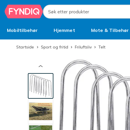
Hopp til hovedinnhold
Søk etter produkter
Mobiltilbehør
Hjemmet
Mote & Tilbehør
Brukt
Startside
Sport og fritid
Friluftsliv
Telt