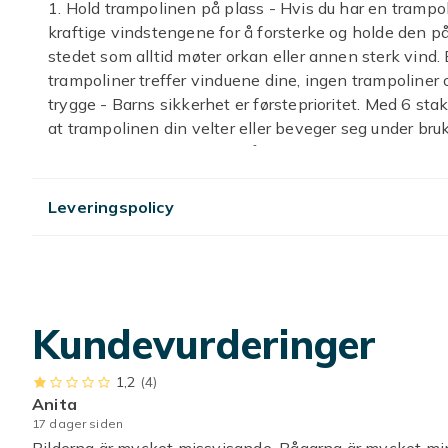
1. Hold trampolinen på plass - Hvis du har en trampoli
kraftige vindstengene for å forsterke og holde den på
stedet som alltid møter orkan eller annen sterk vind
trampoliner treffer vinduene dine, ingen trampoliner o
trygge - Barns sikkerhet er førsteprioritet. Med 6 stak
at trampolinen din velter eller beveger seg under bruk,
For babyens sikkerhet og få fred i sinnet, bør alle for
trampoliner eller barns fotballmål. Disse ankrene er d
stål og antirust og enkel å bruke - Produsert av ultrah
Leveringspolicy
fra rust i utendørs bruk. Diameteren på stålet er 0,24\"
sikkerhet. Skarpe ender av staker for enkel innsetting
Disse store stakene er 1,5 tommer i indre bredde, det
forskjellige størrelser på trampoliner eller fotballmål
bakken, også flott for å sikre campingtelt, stor juleu
Kundevurderinger
hageklut, slanger og mer.5.Trampoline, fotballmål, te
som hagestaker også. Spesielle skarpe ender hjelper d
1,2
(4)
eller sand.
Anita
17 dager siden
Artikkel nr.