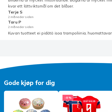
Bilderna är mycket missvisande. Bågarna är mycket min
kvar ett lättviktsmål om det blåser.
Produktsikkerhetsinformasjon
Terje S
2 måneder siden
Taru P
2 måneder siden
Kuvan tuotteet ei pidätä isoa trampoliinia, huomattavan
Gode kjøp for dig
-8 %