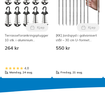
Kjøp
Kjøp
Deigklemmeleke, Angstlindrende Fidgetleke, Ikke-klebrig Trans
26-2027 VM Norge Drakt Hjemmedrakt Fotballsett for Voksne o
Legg Terrasseforankringsplugger, 10 stk
Legg [KK]
Terrasseforankringsplugger,
[KK] Jordspyd i galvanisert
10 stk. i aluminium
stål – 30 cm U-formet
vindjakke aluminium med
armering Kompatibel med
264 kr
550 kr
fjærløkke, portabelt anker
telt, gjerder og
for utendørs campingplass
trampoliner_TF_TF Sølv 6
stk -- 6x300 mm 6 st --
6x300mm Silver
4,8
mandag, 24 aug.
fredag, 21 aug.