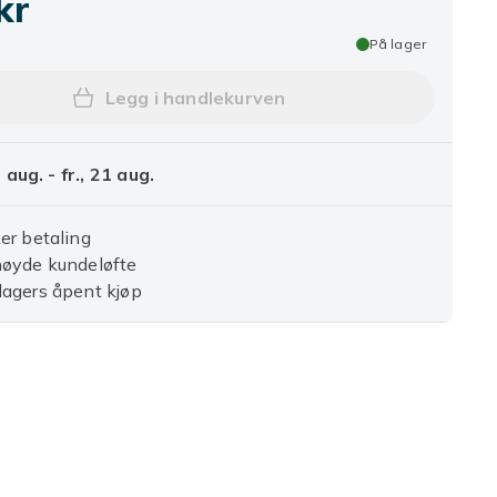
kr
På lager
Legg i handlekurven
Legg 8 stk Trampoline Vind Stakes
8 aug. - fr., 21 aug.
er betaling
nøyde kundeløfte
agers åpent kjøp