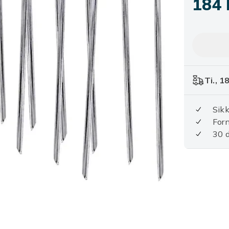
184 
Ti., 1
Sikk
For
30 d