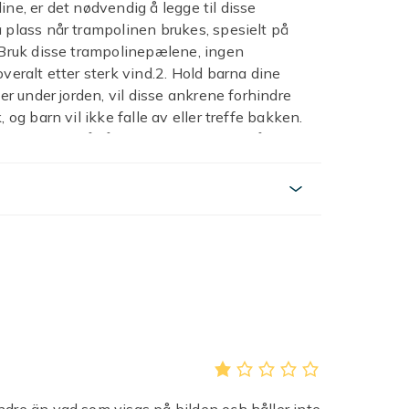
ne, er det nødvendig å legge til disse
 plass når trampolinen brukes, spesielt på
. Bruk disse trampolinepælene, ingen
veralt etter sterk vind.2. Hold barna dine
er under jorden, vil disse ankrene forhindre
 og barn vil ikke falle av eller treffe bakken.
eldre vurdere å få noen ekstra ting for å holde
et beste valget uten tvil.3 Kraftig galvanisert
oldbart stål, galvanisert belagt, hold staker
, den er stor og sterk for å gi ekstra
 i bakken.4.Universal Fit og bred bruk -
 betyr at våre staker passer bedre for
. Disse sterke stakene, synker dypt ned i
tendørsdekorasjon, gjerder, presenninger,
lt faste og på plass. Og ganske bra å bruke
eg å installere superenkelt uansett i solid
af9e0722-9a25-4286-8ed5-cf1598eb3788