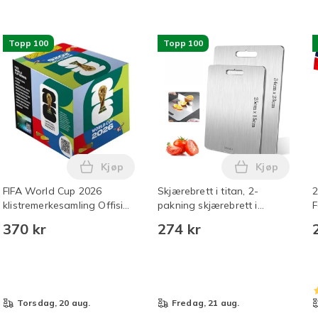
Topp 100
Topp 100
Kjøp
Kjøp
er 30x20cm/10x15cm Druefrukt Organzapose med snøring 15cm i
olix ripefjerner, Nanopolix Ultimate bilripefjerner med Nano Sp
Legg FIFA World Cup 2026 klistremerkesaml
Legg Skjæreb
FIFA World Cup 2026
Skjærebrett i titan, 2-
2
klistremerkesamling Offisielt
pakning skjærebrett i
F
FIFA World Cup
rustfritt stål, dobbeltsidig
S
370 kr
274 kr
klistremerkealbum - 50 stk
kvalitetsbrett
(
[bokssett] x50-pakning
Panini
torsdag, 20 aug.
fredag, 21 aug.