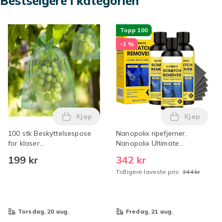
Bestselgere i kategorien
Topp 100
-1 %
Kjøp
Kjøp
Legg 100 stk Beskyttelsespose for klas
Legg Nanop
100 stk Beskyttelsespose
Nanopolix ripefjerner,
for klaser
Nanopolix Ultimate
30x20cm/10x15cm
bilripefjerner med Nano
199 kr
342 kr
Druefrukt Organzapose
Sparkle-klut for alle bilriper
Tidligere laveste pris:
344 kr
med snøring 15cm
torsdag, 20 aug.
fredag, 21 aug.