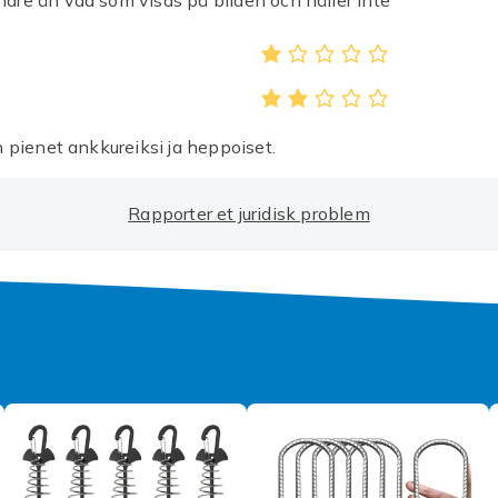
dre än vad som visas på bilden och håller inte
 pienet ankkureiksi ja heppoiset.
Rapporter et juridisk problem