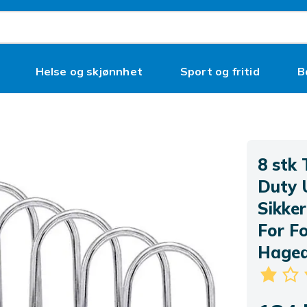
Helse og skjønnhet
Sport og fritid
B
8 stk
Duty 
Sikker
For F
Haged