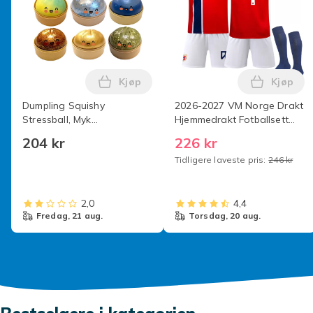
Kjøp
Kjøp
Legg Dumpling Squishy Stressball, Myk 
Legg 20
Dumpling Squishy
2026-2027 VM Norge Drakt
Stressball, Myk
Hjemmedrakt Fotballsett
Deigklemmeleke,
for Voksne og Barn ingen
204 kr
226 kr
Angstlindrende Fidgetleke,
nummer Barn 24(130-
Tidligere laveste pris:
246 kr
Ikke-klebrig Transparent
140cm) Nr.9 Haaland Nr.9
(tilfeldig farge)
Haaland 24
2,0
4,4
fredag, 21 aug.
torsdag, 20 aug.