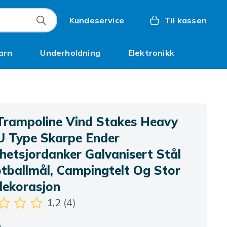
Kundeservice
Til kassen
arn
Underholdning
Elektronikk
Kampanjer
 Trampoline Vind Stakes Heavy
U Type Skarpe Ender
hetsjordanker Galvanisert Stål
otballmål, Campingtelt Og Stor
ekorasjon
1,2
(4)