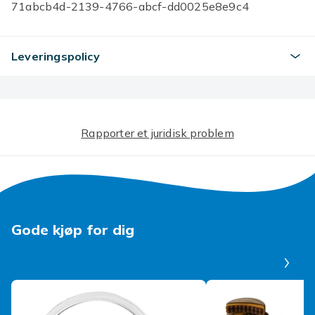
71abcb4d-2139-4766-abcf-dd0025e8e9c4
Produktsikkerhetsinformasjon
Leveringspolicy
Rapporter et juridisk problem
Gode kjøp for dig
Pa