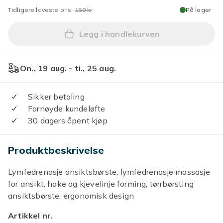
Tidligere laveste pris:
159 kr
På lager
Legg i handlekurven
Legg 3-pakning ansiktsbørst
On., 19 aug. - ti., 25 aug.
Sikker betaling
Fornøyde kundeløfte
30 dagers åpent kjøp
Produktbeskrivelse
Lymfedrenasje ansiktsbørste, lymfedrenasje massasje
for ansikt, hake og kjevelinje forming, tørrbørsting
ansiktsbørste, ergonomisk design
Artikkel nr.