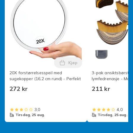
Kjøp
Legg 20X forstørrelsesspeil me
20X forstørrelsesspeil med
3-pak ansiktsbørste 
sugekopper (16,2 cm rund) - Perfekt
lymfedrenasje - Mass
kjeve og hake for sku
272 kr
211 kr
tørrbørsting -FA-
3,0
4,0
tirsdag, 25 aug.
tirsdag, 25 aug.