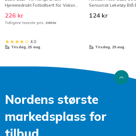
Hjemmedrakt Fotballsett for Voksne
Sensorisk Leketøy Blå 
og Barn ingen nummer Barn 22(120-
226 kr
124 kr
130cm) Nr.9 Haaland Nr.9 Haaland
Tidligere laveste pris:
246 kr
22
4,0
tirsdag, 25 aug.
tirsdag, 25 aug.
Nordens største
markedsplass for
tilbud